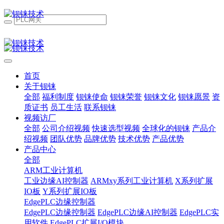
首页
关于钡铼
全部
福利制度
钡铼使命
钡铼荣誉
钡铼文化
钡铼愿景
资
质证书
员工生活
联系钡铼
视频访厂
全部
公司介绍视频
快速选型视频
全球化的钡铼
产品介
绍视频
团队优势
品牌优势
技术优势
产品优势
产品中心
全部
ARM工业计算机
工业边缘AI控制器
ARMxy系列工业计算机
X系列扩展
IO板
Y系列扩展IO板
EdgePLC边缘控制器
EdgePLC边缘控制器
EdgePLC边缘AI控制器
EdgePLC实
用软件
EdgePLC扩展I/O模块