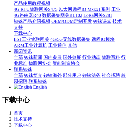
产品使用教程视频
4G RTU物联网关S475
以太网远程IO MxxxT系列
工业
4G路由器R40
数据采集网关BL102
LoRa网关S281
钡铼产品介绍视频
OEM/ODM定制开发
钡铼课堂
技术
支持
下载中心
IIoT工业物联网关
4G/5G无线数据采集
远程IO模块
ARM工业计算机
工业通信
其他
新闻资讯
全部
钡铼新闻
国内参展
国外参展
行业动态
物联百科
行
业标准
物联网协会
智能制造协会
联系钡铼
全部
钡铼简介
钡铼海外
部分用户
钡铼法务
社会招聘
校
园招聘
联系钡铼
English
下载中心
首页
技术支持
下载中心