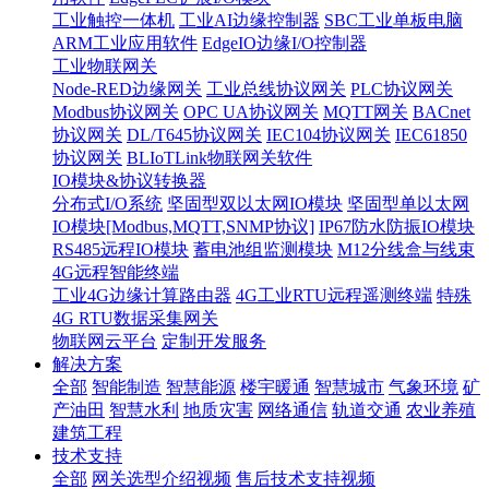
工业触控一体机
工业AI边缘控制器
SBC工业单板电脑
ARM工业应用软件
EdgeIO边缘I/O控制器
工业物联网关
Node-RED边缘网关
工业总线协议网关
PLC协议网关
Modbus协议网关
OPC UA协议网关
MQTT网关
BACnet
协议网关
DL/T645协议网关
IEC104协议网关
IEC61850
协议网关
BLIoTLink物联网关软件
IO模块&协议转换器
分布式I/O系统
坚固型双以太网IO模块
坚固型单以太网
IO模块[Modbus,MQTT,SNMP协议]
IP67防水防振IO模块
RS485远程IO模块
蓄电池组监测模块
M12分线盒与线束
4G远程智能终端
工业4G边缘计算路由器
4G工业RTU远程遥测终端
特殊
4G RTU数据采集网关
物联网云平台
定制开发服务
解决方案
全部
智能制造
智慧能源
楼宇暖通
智慧城市
气象环境
矿
产油田
智慧水利
地质灾害
网络通信
轨道交通
农业养殖
建筑工程
技术支持
全部
网关选型介绍视频
售后技术支持视频