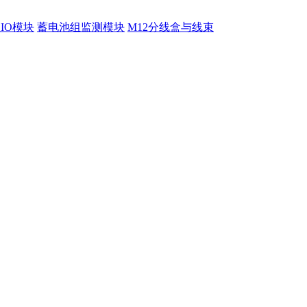
程IO模块
蓄电池组监测模块
M12分线盒与线束