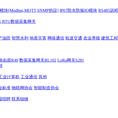
[Modbus,MQTT,SNMP协议]
IP67防水防振IO模块
RS485远
G RTU数据采集网关
产油田
智慧水利
地质灾害
网络通信
轨道交通
农业养殖
建筑工程
路由器R40
数据采集网关BL102
LoRa网关S281
持
M工业计算机
工业通信
其他
业标准
物联网协会
智能制造协会
园招聘
联系钡铼