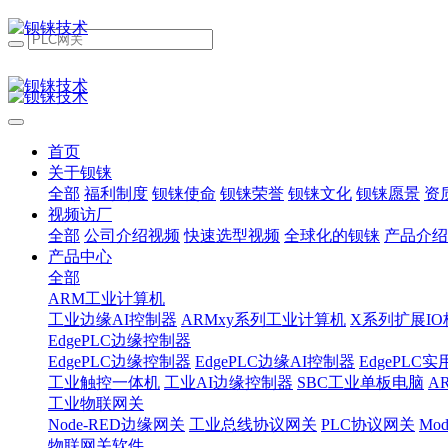
首页
关于钡铼
全部
福利制度
钡铼使命
钡铼荣誉
钡铼文化
钡铼愿景
资
视频访厂
全部
公司介绍视频
快速选型视频
全球化的钡铼
产品介绍
产品中心
全部
ARM工业计算机
工业边缘AI控制器
ARMxy系列工业计算机
X系列扩展IO
EdgePLC边缘控制器
EdgePLC边缘控制器
EdgePLC边缘AI控制器
EdgePLC
工业触控一体机
工业AI边缘控制器
SBC工业单板电脑
A
工业物联网关
Node-RED边缘网关
工业总线协议网关
PLC协议网关
Mo
物联网关软件