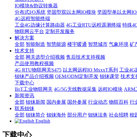
IO模块&协议转换器
分布式I/O系统
坚固型双以太网IO模块
坚固型单以太网IO模块
4G远程智能终端
工业4G边缘计算路由器
4G工业RTU远程遥测终端
特殊4
物联网云平台
定制开发服务
解决方案
全部
智能制造
智慧能源
楼宇暖通
智慧城市
气象环境
矿
技术支持
全部
网关选型介绍视频
售后技术支持视频
产品使用教程视频
4G RTU物联网关S475
以太网远程IO MxxxT系列
工业4G
钡铼产品介绍视频
OEM/ODM定制开发
钡铼课堂
技术支
下载中心
IIoT工业物联网关
4G/5G无线数据采集
远程IO模块
AR
新闻资讯
全部
钡铼新闻
国内参展
国外参展
行业动态
物联百科
行
联系钡铼
全部
钡铼简介
钡铼海外
部分用户
钡铼法务
社会招聘
校
English
下载中心