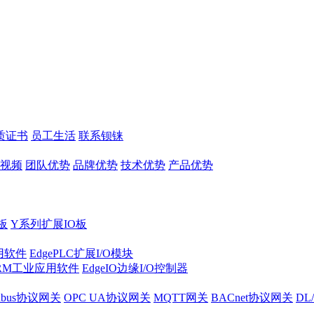
质证书
员工生活
联系钡铼
视频
团队优势
品牌优势
技术优势
产品优势
板
Y系列扩展IO板
实用软件
EdgePLC扩展I/O模块
RM工业应用软件
EdgeIO边缘I/O控制器
dbus协议网关
OPC UA协议网关
MQTT网关
BACnet协议网关
DL