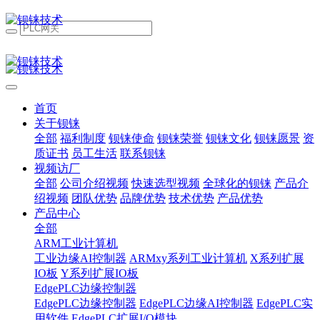
首页
关于钡铼
全部
福利制度
钡铼使命
钡铼荣誉
钡铼文化
钡铼愿景
资
质证书
员工生活
联系钡铼
视频访厂
全部
公司介绍视频
快速选型视频
全球化的钡铼
产品介
绍视频
团队优势
品牌优势
技术优势
产品优势
产品中心
全部
ARM工业计算机
工业边缘AI控制器
ARMxy系列工业计算机
X系列扩展
IO板
Y系列扩展IO板
EdgePLC边缘控制器
EdgePLC边缘控制器
EdgePLC边缘AI控制器
EdgePLC实
用软件
EdgePLC扩展I/O模块