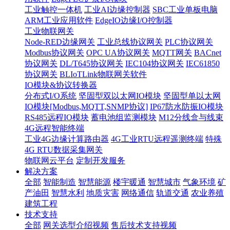
工业触控一体机
工业AI边缘控制器
SBC工业单板电脑
ARM工业应用软件
EdgeIO边缘I/O控制器
工业物联网关
Node-RED边缘网关
工业总线协议网关
PLC协议网关
Modbus协议网关
OPC UA协议网关
MQTT网关
BACnet
协议网关
DL/T645协议网关
IEC104协议网关
IEC61850
协议网关
BLIoTLink物联网关软件
IO模块&协议转换器
分布式I/O系统
坚固型双以太网IO模块
坚固型单以太网
IO模块[Modbus,MQTT,SNMP协议]
IP67防水防振IO模块
RS485远程IO模块
蓄电池组监测模块
M12分线盒与线束
4G远程智能终端
工业4G边缘计算路由器
4G工业RTU远程遥测终端
特殊
4G RTU数据采集网关
物联网云平台
定制开发服务
解决方案
全部
智能制造
智慧能源
楼宇暖通
智慧城市
气象环境
矿
产油田
智慧水利
地质灾害
网络通信
轨道交通
农业养殖
建筑工程
技术支持
全部
网关选型介绍视频
售后技术支持视频