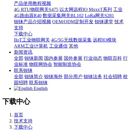
产品使用教程视频
4G RTU物联网关S475
以太网远程IO MxxxT系列
工业
4G路由器R40
数据采集网关BL102
LoRa网关S281
钡铼产品介绍视频
OEM/ODM定制开发
钡铼课堂
技术
支持
下载中心
IIoT工业物联网关
4G/5G无线数据采集
远程IO模块
ARM工业计算机
工业通信
其他
新闻资讯
全部
钡铼新闻
国内参展
国外参展
行业动态
物联百科
行
业标准
物联网协会
智能制造协会
联系钡铼
全部
钡铼简介
钡铼海外
部分用户
钡铼法务
社会招聘
校
园招聘
联系钡铼
English
下载中心
首页
技术支持
下载中心