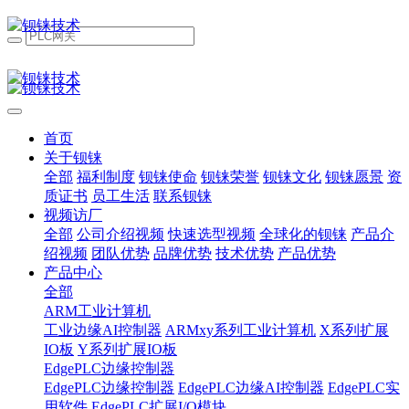
首页
关于钡铼
全部
福利制度
钡铼使命
钡铼荣誉
钡铼文化
钡铼愿景
资
质证书
员工生活
联系钡铼
视频访厂
全部
公司介绍视频
快速选型视频
全球化的钡铼
产品介
绍视频
团队优势
品牌优势
技术优势
产品优势
产品中心
全部
ARM工业计算机
工业边缘AI控制器
ARMxy系列工业计算机
X系列扩展
IO板
Y系列扩展IO板
EdgePLC边缘控制器
EdgePLC边缘控制器
EdgePLC边缘AI控制器
EdgePLC实
用软件
EdgePLC扩展I/O模块