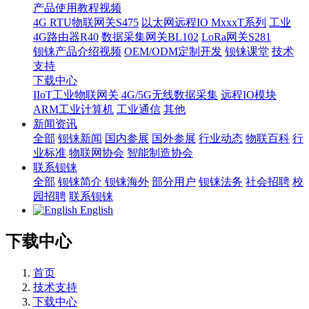
产品使用教程视频
4G RTU物联网关S475
以太网远程IO MxxxT系列
工业
4G路由器R40
数据采集网关BL102
LoRa网关S281
钡铼产品介绍视频
OEM/ODM定制开发
钡铼课堂
技术
支持
下载中心
IIoT工业物联网关
4G/5G无线数据采集
远程IO模块
ARM工业计算机
工业通信
其他
新闻资讯
全部
钡铼新闻
国内参展
国外参展
行业动态
物联百科
行
业标准
物联网协会
智能制造协会
联系钡铼
全部
钡铼简介
钡铼海外
部分用户
钡铼法务
社会招聘
校
园招聘
联系钡铼
English
下载中心
首页
技术支持
下载中心