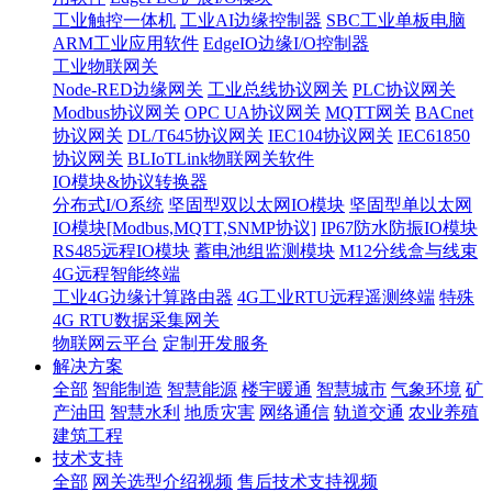
工业触控一体机
工业AI边缘控制器
SBC工业单板电脑
ARM工业应用软件
EdgeIO边缘I/O控制器
工业物联网关
Node-RED边缘网关
工业总线协议网关
PLC协议网关
Modbus协议网关
OPC UA协议网关
MQTT网关
BACnet
协议网关
DL/T645协议网关
IEC104协议网关
IEC61850
协议网关
BLIoTLink物联网关软件
IO模块&协议转换器
分布式I/O系统
坚固型双以太网IO模块
坚固型单以太网
IO模块[Modbus,MQTT,SNMP协议]
IP67防水防振IO模块
RS485远程IO模块
蓄电池组监测模块
M12分线盒与线束
4G远程智能终端
工业4G边缘计算路由器
4G工业RTU远程遥测终端
特殊
4G RTU数据采集网关
物联网云平台
定制开发服务
解决方案
全部
智能制造
智慧能源
楼宇暖通
智慧城市
气象环境
矿
产油田
智慧水利
地质灾害
网络通信
轨道交通
农业养殖
建筑工程
技术支持
全部
网关选型介绍视频
售后技术支持视频