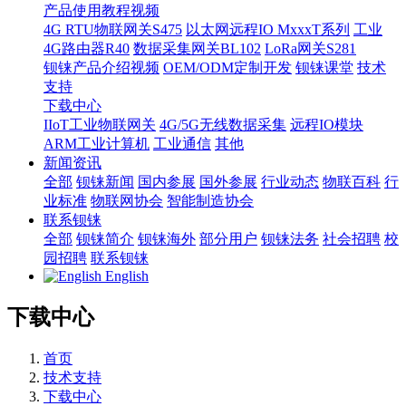
产品使用教程视频
4G RTU物联网关S475
以太网远程IO MxxxT系列
工业
4G路由器R40
数据采集网关BL102
LoRa网关S281
钡铼产品介绍视频
OEM/ODM定制开发
钡铼课堂
技术
支持
下载中心
IIoT工业物联网关
4G/5G无线数据采集
远程IO模块
ARM工业计算机
工业通信
其他
新闻资讯
全部
钡铼新闻
国内参展
国外参展
行业动态
物联百科
行
业标准
物联网协会
智能制造协会
联系钡铼
全部
钡铼简介
钡铼海外
部分用户
钡铼法务
社会招聘
校
园招聘
联系钡铼
English
下载中心
首页
技术支持
下载中心