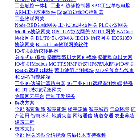
工业触控一体机
工业AI边缘控制器
SBC工业单板电脑
ARM工业应用软件
EdgeIO边缘I/O控制器
工业物联网关
Node-RED边缘网关
工业总线协议网关
PLC协议网关
Modbus协议网关
OPC UA协议网关
MQTT网关
BACnet
协议网关
DL/T645协议网关
IEC104协议网关
IEC61850
协议网关
BLIoTLink物联网关软件
IO模块&协议转换器
分布式I/O系统
坚固型双以太网IO模块
坚固型单以太网
IO模块[Modbus,MQTT,SNMP协议]
IP67防水防振IO模块
RS485远程IO模块
蓄电池组监测模块
M12分线盒与线束
4G远程智能终端
工业4G边缘计算路由器
4G工业RTU远程遥测终端
特殊
4G RTU数据采集网关
物联网云平台
定制开发服务
解决方案
全部
智能制造
智慧能源
楼宇暖通
智慧城市
气象环境
矿
产油田
智慧水利
地质灾害
网络通信
轨道交通
农业养殖
建筑工程
技术支持
全部
网关选型介绍视频
售后技术支持视频