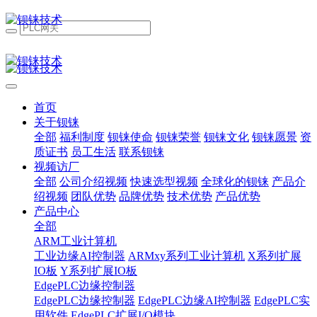
首页
关于钡铼
全部
福利制度
钡铼使命
钡铼荣誉
钡铼文化
钡铼愿景
资
质证书
员工生活
联系钡铼
视频访厂
全部
公司介绍视频
快速选型视频
全球化的钡铼
产品介
绍视频
团队优势
品牌优势
技术优势
产品优势
产品中心
全部
ARM工业计算机
工业边缘AI控制器
ARMxy系列工业计算机
X系列扩展
IO板
Y系列扩展IO板
EdgePLC边缘控制器
EdgePLC边缘控制器
EdgePLC边缘AI控制器
EdgePLC实
用软件
EdgePLC扩展I/O模块