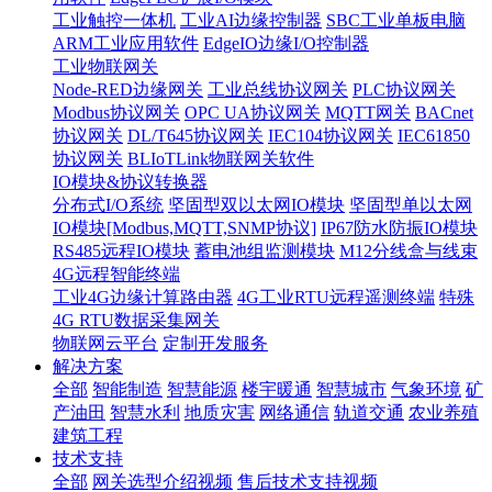
工业触控一体机
工业AI边缘控制器
SBC工业单板电脑
ARM工业应用软件
EdgeIO边缘I/O控制器
工业物联网关
Node-RED边缘网关
工业总线协议网关
PLC协议网关
Modbus协议网关
OPC UA协议网关
MQTT网关
BACnet
协议网关
DL/T645协议网关
IEC104协议网关
IEC61850
协议网关
BLIoTLink物联网关软件
IO模块&协议转换器
分布式I/O系统
坚固型双以太网IO模块
坚固型单以太网
IO模块[Modbus,MQTT,SNMP协议]
IP67防水防振IO模块
RS485远程IO模块
蓄电池组监测模块
M12分线盒与线束
4G远程智能终端
工业4G边缘计算路由器
4G工业RTU远程遥测终端
特殊
4G RTU数据采集网关
物联网云平台
定制开发服务
解决方案
全部
智能制造
智慧能源
楼宇暖通
智慧城市
气象环境
矿
产油田
智慧水利
地质灾害
网络通信
轨道交通
农业养殖
建筑工程
技术支持
全部
网关选型介绍视频
售后技术支持视频