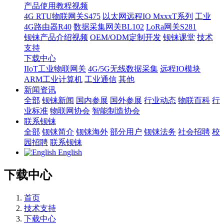
产品使用教程视频
4G RTU物联网关S475
以太网远程IO MxxxT系列
工业
4G路由器R40
数据采集网关BL102
LoRa网关S281
钡铼产品介绍视频
OEM/ODM定制开发
钡铼课堂
技术
支持
下载中心
IIoT工业物联网关
4G/5G无线数据采集
远程IO模块
ARM工业计算机
工业通信
其他
新闻资讯
全部
钡铼新闻
国内参展
国外参展
行业动态
物联百科
行
业标准
物联网协会
智能制造协会
联系钡铼
全部
钡铼简介
钡铼海外
部分用户
钡铼法务
社会招聘
校
园招聘
联系钡铼
English
下载中心
首页
技术支持
下载中心