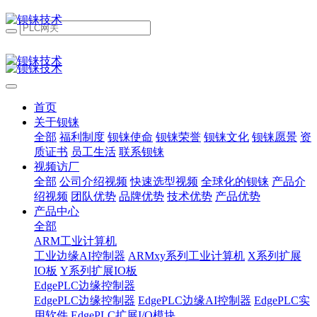
首页
关于钡铼
全部
福利制度
钡铼使命
钡铼荣誉
钡铼文化
钡铼愿景
资
质证书
员工生活
联系钡铼
视频访厂
全部
公司介绍视频
快速选型视频
全球化的钡铼
产品介
绍视频
团队优势
品牌优势
技术优势
产品优势
产品中心
全部
ARM工业计算机
工业边缘AI控制器
ARMxy系列工业计算机
X系列扩展
IO板
Y系列扩展IO板
EdgePLC边缘控制器
EdgePLC边缘控制器
EdgePLC边缘AI控制器
EdgePLC实
用软件
EdgePLC扩展I/O模块