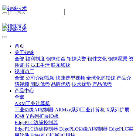
首页
关于钡铼
全部
福利制度
钡铼使命
钡铼荣誉
钡铼文化
钡铼愿景
资
质证书
员工生活
联系钡铼
视频访厂
全部
公司介绍视频
快速选型视频
全球化的钡铼
产品介
绍视频
团队优势
品牌优势
技术优势
产品优势
产品中心
全部
ARM工业计算机
工业边缘AI控制器
ARMxy系列工业计算机
X系列扩展
IO板
Y系列扩展IO板
EdgePLC边缘控制器
EdgePLC边缘控制器
EdgePLC边缘AI控制器
EdgePLC实
用软件
EdgePLC扩展I/O模块