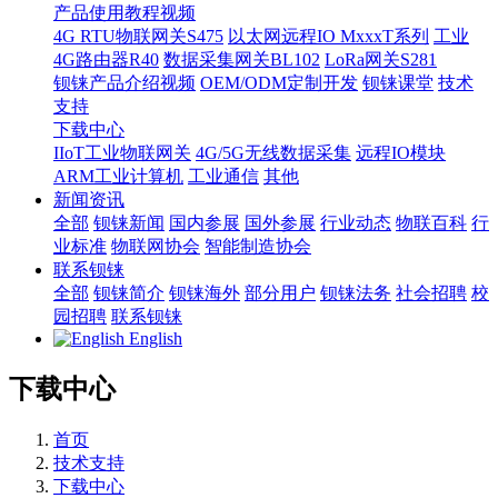
产品使用教程视频
4G RTU物联网关S475
以太网远程IO MxxxT系列
工业
4G路由器R40
数据采集网关BL102
LoRa网关S281
钡铼产品介绍视频
OEM/ODM定制开发
钡铼课堂
技术
支持
下载中心
IIoT工业物联网关
4G/5G无线数据采集
远程IO模块
ARM工业计算机
工业通信
其他
新闻资讯
全部
钡铼新闻
国内参展
国外参展
行业动态
物联百科
行
业标准
物联网协会
智能制造协会
联系钡铼
全部
钡铼简介
钡铼海外
部分用户
钡铼法务
社会招聘
校
园招聘
联系钡铼
English
下载中心
首页
技术支持
下载中心