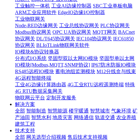
工业触控一体机
工业AI边缘控制器
SBC工业单板电脑
ARM工业应用软件
EdgeIO边缘I/O控制器
工业物联网关
Node-RED边缘网关
工业总线协议网关
PLC协议网关
Modbus协议网关
OPC UA协议网关
MQTT网关
BACnet
协议网关
DL/T645协议网关
IEC104协议网关
IEC61850
协议网关
BLIoTLink物联网关软件
IO模块&协议转换器
分布式I/O系统
坚固型双以太网IO模块
坚固型单以太网
IO模块[Modbus,MQTT,SNMP协议]
IP67防水防振IO模块
RS485远程IO模块
蓄电池组监测模块
M12分线盒与线束
4G远程智能终端
工业4G边缘计算路由器
4G工业RTU远程遥测终端
特殊
4G RTU数据采集网关
物联网云平台
定制开发服务
解决方案
全部
智能制造
智慧能源
楼宇暖通
智慧城市
气象环境
矿
产油田
智慧水利
地质灾害
网络通信
轨道交通
农业养殖
建筑工程
技术支持
全部
网关选型介绍视频
售后技术支持视频