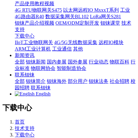
产品使用教程视频
4G RTU物联网关S475
以太网远程IO MxxxT系列
工业
4G路由器R40
数据采集网关BL102
LoRa网关S281
钡铼产品介绍视频
OEM/ODM定制开发
钡铼课堂
技术
支持
下载中心
IIoT工业物联网关
4G/5G无线数据采集
远程IO模块
ARM工业计算机
工业通信
其他
新闻资讯
全部
钡铼新闻
国内参展
国外参展
行业动态
物联百科
行
业标准
物联网协会
智能制造协会
联系钡铼
全部
钡铼简介
钡铼海外
部分用户
钡铼法务
社会招聘
校
园招聘
联系钡铼
English
下载中心
首页
技术支持
下载中心