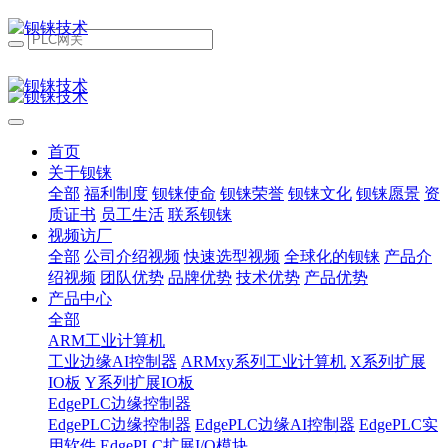
首页
关于钡铼
全部
福利制度
钡铼使命
钡铼荣誉
钡铼文化
钡铼愿景
资
质证书
员工生活
联系钡铼
视频访厂
全部
公司介绍视频
快速选型视频
全球化的钡铼
产品介
绍视频
团队优势
品牌优势
技术优势
产品优势
产品中心
全部
ARM工业计算机
工业边缘AI控制器
ARMxy系列工业计算机
X系列扩展
IO板
Y系列扩展IO板
EdgePLC边缘控制器
EdgePLC边缘控制器
EdgePLC边缘AI控制器
EdgePLC实
用软件
EdgePLC扩展I/O模块