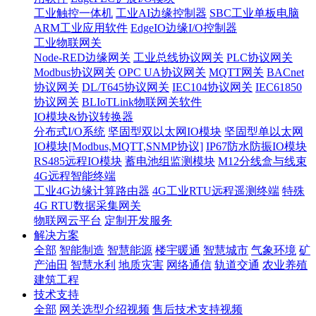
工业触控一体机
工业AI边缘控制器
SBC工业单板电脑
ARM工业应用软件
EdgeIO边缘I/O控制器
工业物联网关
Node-RED边缘网关
工业总线协议网关
PLC协议网关
Modbus协议网关
OPC UA协议网关
MQTT网关
BACnet
协议网关
DL/T645协议网关
IEC104协议网关
IEC61850
协议网关
BLIoTLink物联网关软件
IO模块&协议转换器
分布式I/O系统
坚固型双以太网IO模块
坚固型单以太网
IO模块[Modbus,MQTT,SNMP协议]
IP67防水防振IO模块
RS485远程IO模块
蓄电池组监测模块
M12分线盒与线束
4G远程智能终端
工业4G边缘计算路由器
4G工业RTU远程遥测终端
特殊
4G RTU数据采集网关
物联网云平台
定制开发服务
解决方案
全部
智能制造
智慧能源
楼宇暖通
智慧城市
气象环境
矿
产油田
智慧水利
地质灾害
网络通信
轨道交通
农业养殖
建筑工程
技术支持
全部
网关选型介绍视频
售后技术支持视频