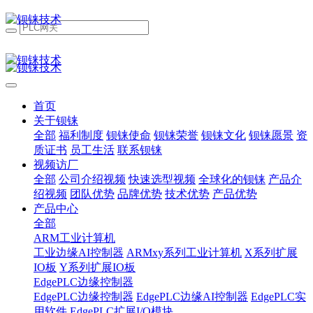
首页
关于钡铼
全部
福利制度
钡铼使命
钡铼荣誉
钡铼文化
钡铼愿景
资
质证书
员工生活
联系钡铼
视频访厂
全部
公司介绍视频
快速选型视频
全球化的钡铼
产品介
绍视频
团队优势
品牌优势
技术优势
产品优势
产品中心
全部
ARM工业计算机
工业边缘AI控制器
ARMxy系列工业计算机
X系列扩展
IO板
Y系列扩展IO板
EdgePLC边缘控制器
EdgePLC边缘控制器
EdgePLC边缘AI控制器
EdgePLC实
用软件
EdgePLC扩展I/O模块