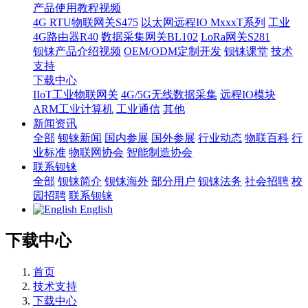
产品使用教程视频
4G RTU物联网关S475
以太网远程IO MxxxT系列
工业
4G路由器R40
数据采集网关BL102
LoRa网关S281
钡铼产品介绍视频
OEM/ODM定制开发
钡铼课堂
技术
支持
下载中心
IIoT工业物联网关
4G/5G无线数据采集
远程IO模块
ARM工业计算机
工业通信
其他
新闻资讯
全部
钡铼新闻
国内参展
国外参展
行业动态
物联百科
行
业标准
物联网协会
智能制造协会
联系钡铼
全部
钡铼简介
钡铼海外
部分用户
钡铼法务
社会招聘
校
园招聘
联系钡铼
English
下载中心
首页
技术支持
下载中心