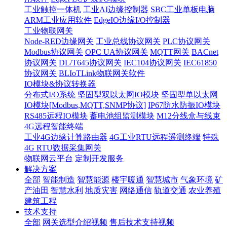
工业触控一体机
工业AI边缘控制器
SBC工业单板电脑
ARM工业应用软件
EdgeIO边缘I/O控制器
工业物联网关
Node-RED边缘网关
工业总线协议网关
PLC协议网关
Modbus协议网关
OPC UA协议网关
MQTT网关
BACnet
协议网关
DL/T645协议网关
IEC104协议网关
IEC61850
协议网关
BLIoTLink物联网关软件
IO模块&协议转换器
分布式I/O系统
坚固型双以太网IO模块
坚固型单以太网
IO模块[Modbus,MQTT,SNMP协议]
IP67防水防振IO模块
RS485远程IO模块
蓄电池组监测模块
M12分线盒与线束
4G远程智能终端
工业4G边缘计算路由器
4G工业RTU远程遥测终端
特殊
4G RTU数据采集网关
物联网云平台
定制开发服务
解决方案
全部
智能制造
智慧能源
楼宇暖通
智慧城市
气象环境
矿
产油田
智慧水利
地质灾害
网络通信
轨道交通
农业养殖
建筑工程
技术支持
全部
网关选型介绍视频
售后技术支持视频