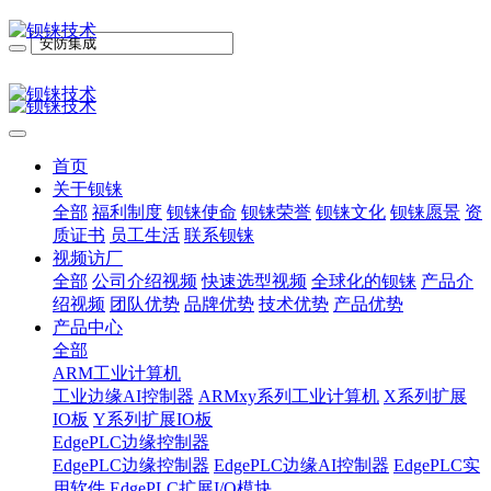
首页
关于钡铼
全部
福利制度
钡铼使命
钡铼荣誉
钡铼文化
钡铼愿景
资
质证书
员工生活
联系钡铼
视频访厂
全部
公司介绍视频
快速选型视频
全球化的钡铼
产品介
绍视频
团队优势
品牌优势
技术优势
产品优势
产品中心
全部
ARM工业计算机
工业边缘AI控制器
ARMxy系列工业计算机
X系列扩展
IO板
Y系列扩展IO板
EdgePLC边缘控制器
EdgePLC边缘控制器
EdgePLC边缘AI控制器
EdgePLC实
用软件
EdgePLC扩展I/O模块