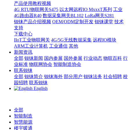
产品使用教程视频
4G RTU物联网关S475
以太网远程IO MxxxT系列
工业
4G路由器R40
数据采集网关BL102
LoRa网关S281
钡铼产品介绍视频
OEM/ODM定制开发
钡铼课堂
技术
支持
下载中心
IIoT工业物联网关
4G/5G无线数据采集
远程IO模块
ARM工业计算机
工业通信
其他
新闻资讯
全部
钡铼新闻
国内参展
国外参展
行业动态
物联百科
行
业标准
物联网协会
智能制造协会
联系钡铼
全部
钡铼简介
钡铼海外
部分用户
钡铼法务
社会招聘
校
园招聘
联系钡铼
English
全部
智能制造
智慧能源
楼宇暖通