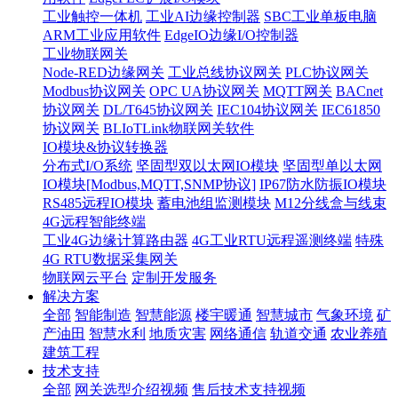
工业触控一体机
工业AI边缘控制器
SBC工业单板电脑
ARM工业应用软件
EdgeIO边缘I/O控制器
工业物联网关
Node-RED边缘网关
工业总线协议网关
PLC协议网关
Modbus协议网关
OPC UA协议网关
MQTT网关
BACnet
协议网关
DL/T645协议网关
IEC104协议网关
IEC61850
协议网关
BLIoTLink物联网关软件
IO模块&协议转换器
分布式I/O系统
坚固型双以太网IO模块
坚固型单以太网
IO模块[Modbus,MQTT,SNMP协议]
IP67防水防振IO模块
RS485远程IO模块
蓄电池组监测模块
M12分线盒与线束
4G远程智能终端
工业4G边缘计算路由器
4G工业RTU远程遥测终端
特殊
4G RTU数据采集网关
物联网云平台
定制开发服务
解决方案
全部
智能制造
智慧能源
楼宇暖通
智慧城市
气象环境
矿
产油田
智慧水利
地质灾害
网络通信
轨道交通
农业养殖
建筑工程
技术支持
全部
网关选型介绍视频
售后技术支持视频