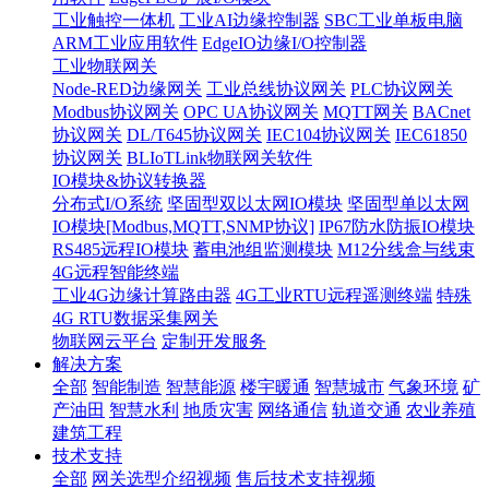
工业触控一体机
工业AI边缘控制器
SBC工业单板电脑
ARM工业应用软件
EdgeIO边缘I/O控制器
工业物联网关
Node-RED边缘网关
工业总线协议网关
PLC协议网关
Modbus协议网关
OPC UA协议网关
MQTT网关
BACnet
协议网关
DL/T645协议网关
IEC104协议网关
IEC61850
协议网关
BLIoTLink物联网关软件
IO模块&协议转换器
分布式I/O系统
坚固型双以太网IO模块
坚固型单以太网
IO模块[Modbus,MQTT,SNMP协议]
IP67防水防振IO模块
RS485远程IO模块
蓄电池组监测模块
M12分线盒与线束
4G远程智能终端
工业4G边缘计算路由器
4G工业RTU远程遥测终端
特殊
4G RTU数据采集网关
物联网云平台
定制开发服务
解决方案
全部
智能制造
智慧能源
楼宇暖通
智慧城市
气象环境
矿
产油田
智慧水利
地质灾害
网络通信
轨道交通
农业养殖
建筑工程
技术支持
全部
网关选型介绍视频
售后技术支持视频