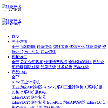
首页
关于钡铼
全部
福利制度
钡铼使命
钡铼荣誉
钡铼文化
钡铼愿景
资
质证书
员工生活
联系钡铼
视频访厂
全部
公司介绍视频
快速选型视频
全球化的钡铼
产品介
绍视频
团队优势
品牌优势
技术优势
产品优势
产品中心
全部
ARM工业计算机
工业边缘AI控制器
ARMxy系列工业计算机
X系列扩展
IO板
Y系列扩展IO板
EdgePLC边缘控制器
EdgePLC边缘控制器
EdgePLC边缘AI控制器
EdgePLC实
用软件
EdgePLC扩展I/O模块