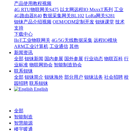
产品使用教程视频
4G RTU物联网关S475
以太网远程IO MxxxT系列
工业
4G路由器R40
数据采集网关BL102
LoRa网关S281
钡铼产品介绍视频
OEM/ODM定制开发
钡铼课堂
技术
支持
下载中心
IIoT工业物联网关
4G/5G无线数据采集
远程IO模块
ARM工业计算机
工业通信
其他
新闻资讯
全部
钡铼新闻
国内参展
国外参展
行业动态
物联百科
行
业标准
物联网协会
智能制造协会
联系钡铼
全部
钡铼简介
钡铼海外
部分用户
钡铼法务
社会招聘
校
园招聘
联系钡铼
English
全部
智能制造
智慧能源
楼宇暖通