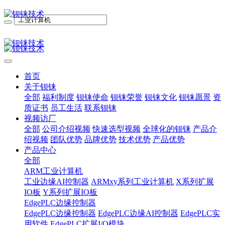
首页
关于钡铼
全部
福利制度
钡铼使命
钡铼荣誉
钡铼文化
钡铼愿景
资
质证书
员工生活
联系钡铼
视频访厂
全部
公司介绍视频
快速选型视频
全球化的钡铼
产品介
绍视频
团队优势
品牌优势
技术优势
产品优势
产品中心
全部
ARM工业计算机
工业边缘AI控制器
ARMxy系列工业计算机
X系列扩展
IO板
Y系列扩展IO板
EdgePLC边缘控制器
EdgePLC边缘控制器
EdgePLC边缘AI控制器
EdgePLC实
用软件
EdgePLC扩展I/O模块