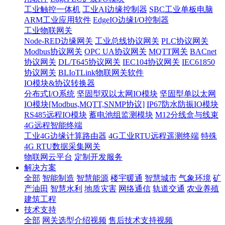
工业触控一体机
工业AI边缘控制器
SBC工业单板电脑
ARM工业应用软件
EdgeIO边缘I/O控制器
工业物联网关
Node-RED边缘网关
工业总线协议网关
PLC协议网关
Modbus协议网关
OPC UA协议网关
MQTT网关
BACnet
协议网关
DL/T645协议网关
IEC104协议网关
IEC61850
协议网关
BLIoTLink物联网关软件
IO模块&协议转换器
分布式I/O系统
坚固型双以太网IO模块
坚固型单以太网
IO模块[Modbus,MQTT,SNMP协议]
IP67防水防振IO模块
RS485远程IO模块
蓄电池组监测模块
M12分线盒与线束
4G远程智能终端
工业4G边缘计算路由器
4G工业RTU远程遥测终端
特殊
4G RTU数据采集网关
物联网云平台
定制开发服务
解决方案
全部
智能制造
智慧能源
楼宇暖通
智慧城市
气象环境
矿
产油田
智慧水利
地质灾害
网络通信
轨道交通
农业养殖
建筑工程
技术支持
全部
网关选型介绍视频
售后技术支持视频