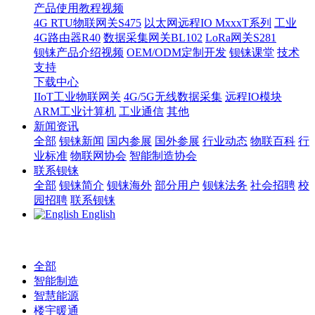
产品使用教程视频
4G RTU物联网关S475
以太网远程IO MxxxT系列
工业
4G路由器R40
数据采集网关BL102
LoRa网关S281
钡铼产品介绍视频
OEM/ODM定制开发
钡铼课堂
技术
支持
下载中心
IIoT工业物联网关
4G/5G无线数据采集
远程IO模块
ARM工业计算机
工业通信
其他
新闻资讯
全部
钡铼新闻
国内参展
国外参展
行业动态
物联百科
行
业标准
物联网协会
智能制造协会
联系钡铼
全部
钡铼简介
钡铼海外
部分用户
钡铼法务
社会招聘
校
园招聘
联系钡铼
English
全部
智能制造
智慧能源
楼宇暖通