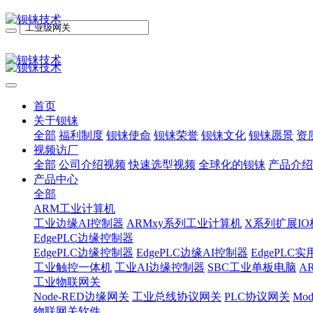
首页
关于钡铼
全部
福利制度
钡铼使命
钡铼荣誉
钡铼文化
钡铼愿景
资
视频访厂
全部
公司介绍视频
快速选型视频
全球化的钡铼
产品介绍
产品中心
全部
ARM工业计算机
工业边缘AI控制器
ARMxy系列工业计算机
X系列扩展IO
EdgePLC边缘控制器
EdgePLC边缘控制器
EdgePLC边缘AI控制器
EdgePLC
工业触控一体机
工业AI边缘控制器
SBC工业单板电脑
A
工业物联网关
Node-RED边缘网关
工业总线协议网关
PLC协议网关
Mo
物联网关软件