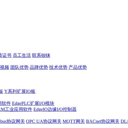
质证书
员工生活
联系钡铼
视频
团队优势
品牌优势
技术优势
产品优势
板
Y系列扩展IO板
实用软件
EdgePLC扩展I/O模块
RM工业应用软件
EdgeIO边缘I/O控制器
dbus协议网关
OPC UA协议网关
MQTT网关
BACnet协议网关
DL