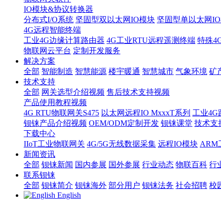
IO模块&协议转换器
分布式I/O系统
坚固型双以太网IO模块
坚固型单以太网IO模块
4G远程智能终端
工业4G边缘计算路由器
4G工业RTU远程遥测终端
特殊4
物联网云平台
定制开发服务
解决方案
全部
智能制造
智慧能源
楼宇暖通
智慧城市
气象环境
矿
技术支持
全部
网关选型介绍视频
售后技术支持视频
产品使用教程视频
4G RTU物联网关S475
以太网远程IO MxxxT系列
工业4G
钡铼产品介绍视频
OEM/ODM定制开发
钡铼课堂
技术支
下载中心
IIoT工业物联网关
4G/5G无线数据采集
远程IO模块
AR
新闻资讯
全部
钡铼新闻
国内参展
国外参展
行业动态
物联百科
行
联系钡铼
全部
钡铼简介
钡铼海外
部分用户
钡铼法务
社会招聘
校
English