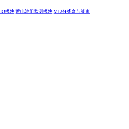
程IO模块
蓄电池组监测模块
M12分线盒与线束