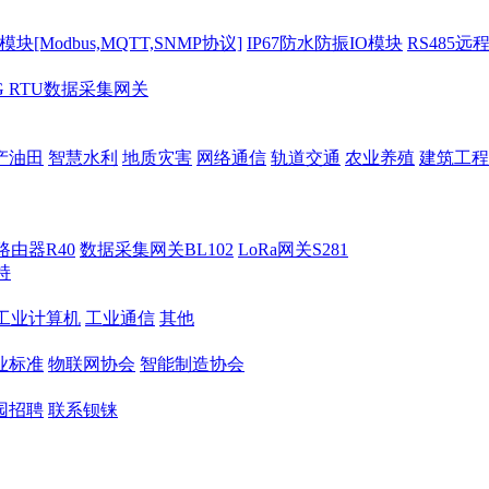
[Modbus,MQTT,SNMP协议]
IP67防水防振IO模块
RS485远
G RTU数据采集网关
产油田
智慧水利
地质灾害
网络通信
轨道交通
农业养殖
建筑工程
路由器R40
数据采集网关BL102
LoRa网关S281
持
M工业计算机
工业通信
其他
业标准
物联网协会
智能制造协会
园招聘
联系钡铼