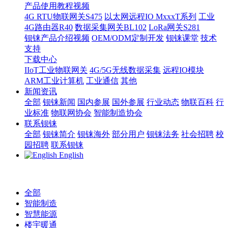
产品使用教程视频
4G RTU物联网关S475
以太网远程IO MxxxT系列
工业
4G路由器R40
数据采集网关BL102
LoRa网关S281
钡铼产品介绍视频
OEM/ODM定制开发
钡铼课堂
技术
支持
下载中心
IIoT工业物联网关
4G/5G无线数据采集
远程IO模块
ARM工业计算机
工业通信
其他
新闻资讯
全部
钡铼新闻
国内参展
国外参展
行业动态
物联百科
行
业标准
物联网协会
智能制造协会
联系钡铼
全部
钡铼简介
钡铼海外
部分用户
钡铼法务
社会招聘
校
园招聘
联系钡铼
English
全部
智能制造
智慧能源
楼宇暖通