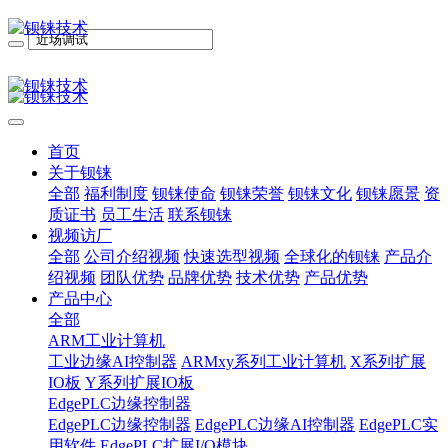
首页
关于钡铼
全部
福利制度
钡铼使命
钡铼荣誉
钡铼文化
钡铼愿景
资
质证书
员工生活
联系钡铼
视频访厂
全部
公司介绍视频
快速选型视频
全球化的钡铼
产品介
绍视频
团队优势
品牌优势
技术优势
产品优势
产品中心
全部
ARM工业计算机
工业边缘AI控制器
ARMxy系列工业计算机
X系列扩展
IO板
Y系列扩展IO板
EdgePLC边缘控制器
EdgePLC边缘控制器
EdgePLC边缘AI控制器
EdgePLC实
用软件
EdgePLC扩展I/O模块