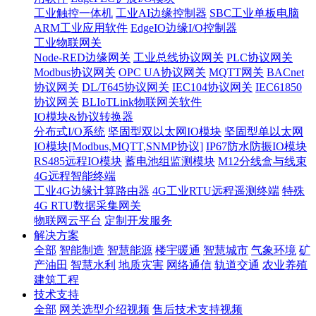
工业触控一体机
工业AI边缘控制器
SBC工业单板电脑
ARM工业应用软件
EdgeIO边缘I/O控制器
工业物联网关
Node-RED边缘网关
工业总线协议网关
PLC协议网关
Modbus协议网关
OPC UA协议网关
MQTT网关
BACnet
协议网关
DL/T645协议网关
IEC104协议网关
IEC61850
协议网关
BLIoTLink物联网关软件
IO模块&协议转换器
分布式I/O系统
坚固型双以太网IO模块
坚固型单以太网
IO模块[Modbus,MQTT,SNMP协议]
IP67防水防振IO模块
RS485远程IO模块
蓄电池组监测模块
M12分线盒与线束
4G远程智能终端
工业4G边缘计算路由器
4G工业RTU远程遥测终端
特殊
4G RTU数据采集网关
物联网云平台
定制开发服务
解决方案
全部
智能制造
智慧能源
楼宇暖通
智慧城市
气象环境
矿
产油田
智慧水利
地质灾害
网络通信
轨道交通
农业养殖
建筑工程
技术支持
全部
网关选型介绍视频
售后技术支持视频