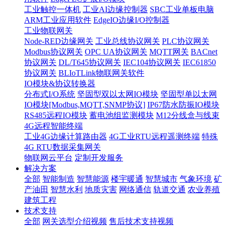
工业触控一体机
工业AI边缘控制器
SBC工业单板电脑
ARM工业应用软件
EdgeIO边缘I/O控制器
工业物联网关
Node-RED边缘网关
工业总线协议网关
PLC协议网关
Modbus协议网关
OPC UA协议网关
MQTT网关
BACnet
协议网关
DL/T645协议网关
IEC104协议网关
IEC61850
协议网关
BLIoTLink物联网关软件
IO模块&协议转换器
分布式I/O系统
坚固型双以太网IO模块
坚固型单以太网
IO模块[Modbus,MQTT,SNMP协议]
IP67防水防振IO模块
RS485远程IO模块
蓄电池组监测模块
M12分线盒与线束
4G远程智能终端
工业4G边缘计算路由器
4G工业RTU远程遥测终端
特殊
4G RTU数据采集网关
物联网云平台
定制开发服务
解决方案
全部
智能制造
智慧能源
楼宇暖通
智慧城市
气象环境
矿
产油田
智慧水利
地质灾害
网络通信
轨道交通
农业养殖
建筑工程
技术支持
全部
网关选型介绍视频
售后技术支持视频