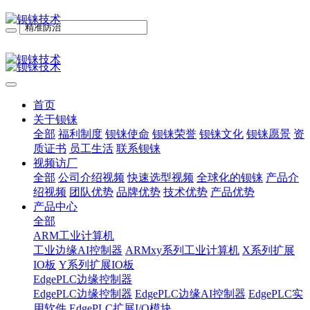
首页
关于钡铼
全部
福利制度
钡铼使命
钡铼荣誉
钡铼文化
钡铼愿景
资
质证书
员工生活
联系钡铼
视频访厂
全部
公司介绍视频
快速选型视频
全球化的钡铼
产品介
绍视频
团队优势
品牌优势
技术优势
产品优势
产品中心
全部
ARM工业计算机
工业边缘AI控制器
ARMxy系列工业计算机
X系列扩展
IO板
Y系列扩展IO板
EdgePLC边缘控制器
EdgePLC边缘控制器
EdgePLC边缘AI控制器
EdgePLC实
用软件
EdgePLC扩展I/O模块