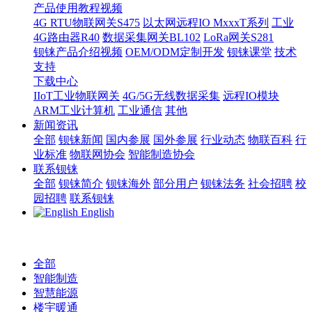
产品使用教程视频
4G RTU物联网关S475
以太网远程IO MxxxT系列
工业
4G路由器R40
数据采集网关BL102
LoRa网关S281
钡铼产品介绍视频
OEM/ODM定制开发
钡铼课堂
技术
支持
下载中心
IIoT工业物联网关
4G/5G无线数据采集
远程IO模块
ARM工业计算机
工业通信
其他
新闻资讯
全部
钡铼新闻
国内参展
国外参展
行业动态
物联百科
行
业标准
物联网协会
智能制造协会
联系钡铼
全部
钡铼简介
钡铼海外
部分用户
钡铼法务
社会招聘
校
园招聘
联系钡铼
English
全部
智能制造
智慧能源
楼宇暖通