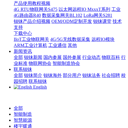
产品使用教程视频
4G RTU物联网关S475
以太网远程IO MxxxT系列
工业
4G路由器R40
数据采集网关BL102
LoRa网关S281
钡铼产品介绍视频
OEM/ODM定制开发
钡铼课堂
技术
支持
下载中心
IIoT工业物联网关
4G/5G无线数据采集
远程IO模块
ARM工业计算机
工业通信
其他
新闻资讯
全部
钡铼新闻
国内参展
国外参展
行业动态
物联百科
行
业标准
物联网协会
智能制造协会
联系钡铼
全部
钡铼简介
钡铼海外
部分用户
钡铼法务
社会招聘
校
园招聘
联系钡铼
English
全部
智能制造
智慧能源
楼宇暖通