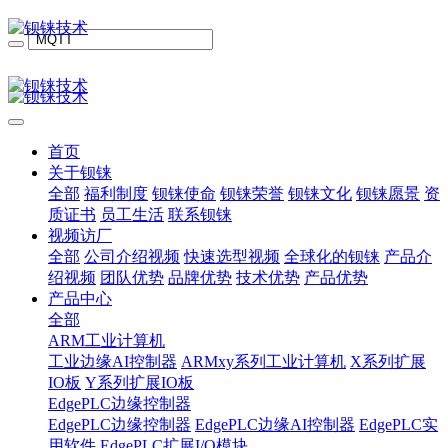
首页
关于钡铼
全部
福利制度
钡铼使命
钡铼荣誉
钡铼文化
钡铼愿景
资
质证书
员工生活
联系钡铼
视频访厂
全部
公司介绍视频
快速选型视频
全球化的钡铼
产品介
绍视频
团队优势
品牌优势
技术优势
产品优势
产品中心
全部
ARM工业计算机
工业边缘AI控制器
ARMxy系列工业计算机
X系列扩展
IO板
Y系列扩展IO板
EdgePLC边缘控制器
EdgePLC边缘控制器
EdgePLC边缘AI控制器
EdgePLC实
用软件
EdgePLC扩展I/O模块