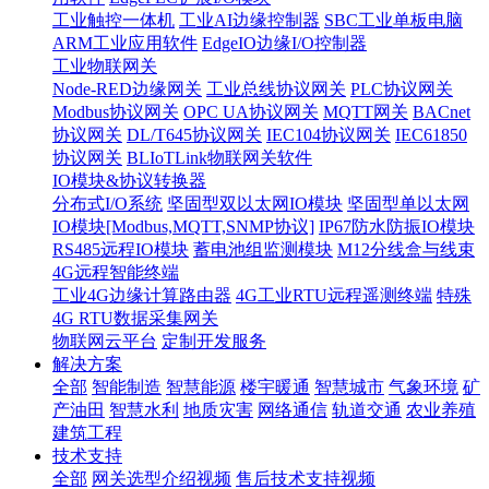
工业触控一体机
工业AI边缘控制器
SBC工业单板电脑
ARM工业应用软件
EdgeIO边缘I/O控制器
工业物联网关
Node-RED边缘网关
工业总线协议网关
PLC协议网关
Modbus协议网关
OPC UA协议网关
MQTT网关
BACnet
协议网关
DL/T645协议网关
IEC104协议网关
IEC61850
协议网关
BLIoTLink物联网关软件
IO模块&协议转换器
分布式I/O系统
坚固型双以太网IO模块
坚固型单以太网
IO模块[Modbus,MQTT,SNMP协议]
IP67防水防振IO模块
RS485远程IO模块
蓄电池组监测模块
M12分线盒与线束
4G远程智能终端
工业4G边缘计算路由器
4G工业RTU远程遥测终端
特殊
4G RTU数据采集网关
物联网云平台
定制开发服务
解决方案
全部
智能制造
智慧能源
楼宇暖通
智慧城市
气象环境
矿
产油田
智慧水利
地质灾害
网络通信
轨道交通
农业养殖
建筑工程
技术支持
全部
网关选型介绍视频
售后技术支持视频