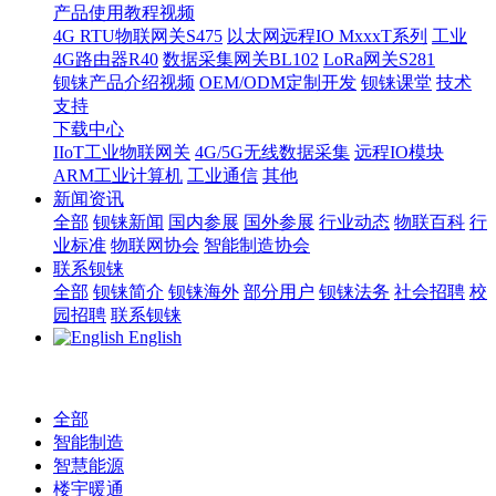
产品使用教程视频
4G RTU物联网关S475
以太网远程IO MxxxT系列
工业
4G路由器R40
数据采集网关BL102
LoRa网关S281
钡铼产品介绍视频
OEM/ODM定制开发
钡铼课堂
技术
支持
下载中心
IIoT工业物联网关
4G/5G无线数据采集
远程IO模块
ARM工业计算机
工业通信
其他
新闻资讯
全部
钡铼新闻
国内参展
国外参展
行业动态
物联百科
行
业标准
物联网协会
智能制造协会
联系钡铼
全部
钡铼简介
钡铼海外
部分用户
钡铼法务
社会招聘
校
园招聘
联系钡铼
English
全部
智能制造
智慧能源
楼宇暖通