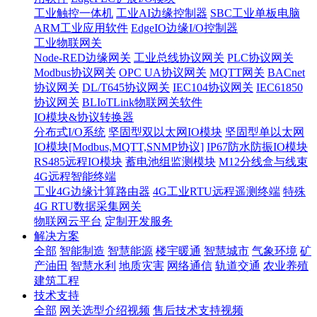
工业触控一体机
工业AI边缘控制器
SBC工业单板电脑
ARM工业应用软件
EdgeIO边缘I/O控制器
工业物联网关
Node-RED边缘网关
工业总线协议网关
PLC协议网关
Modbus协议网关
OPC UA协议网关
MQTT网关
BACnet
协议网关
DL/T645协议网关
IEC104协议网关
IEC61850
协议网关
BLIoTLink物联网关软件
IO模块&协议转换器
分布式I/O系统
坚固型双以太网IO模块
坚固型单以太网
IO模块[Modbus,MQTT,SNMP协议]
IP67防水防振IO模块
RS485远程IO模块
蓄电池组监测模块
M12分线盒与线束
4G远程智能终端
工业4G边缘计算路由器
4G工业RTU远程遥测终端
特殊
4G RTU数据采集网关
物联网云平台
定制开发服务
解决方案
全部
智能制造
智慧能源
楼宇暖通
智慧城市
气象环境
矿
产油田
智慧水利
地质灾害
网络通信
轨道交通
农业养殖
建筑工程
技术支持
全部
网关选型介绍视频
售后技术支持视频