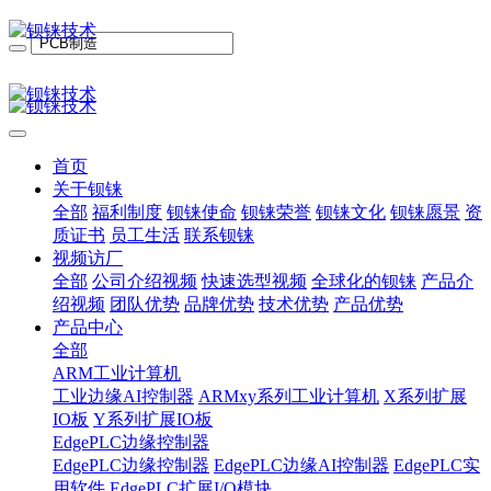
首页
关于钡铼
全部
福利制度
钡铼使命
钡铼荣誉
钡铼文化
钡铼愿景
资
质证书
员工生活
联系钡铼
视频访厂
全部
公司介绍视频
快速选型视频
全球化的钡铼
产品介
绍视频
团队优势
品牌优势
技术优势
产品优势
产品中心
全部
ARM工业计算机
工业边缘AI控制器
ARMxy系列工业计算机
X系列扩展
IO板
Y系列扩展IO板
EdgePLC边缘控制器
EdgePLC边缘控制器
EdgePLC边缘AI控制器
EdgePLC实
用软件
EdgePLC扩展I/O模块