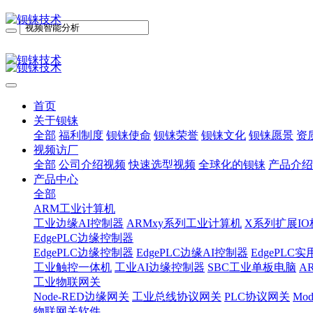
首页
关于钡铼
全部
福利制度
钡铼使命
钡铼荣誉
钡铼文化
钡铼愿景
资
视频访厂
全部
公司介绍视频
快速选型视频
全球化的钡铼
产品介绍
产品中心
全部
ARM工业计算机
工业边缘AI控制器
ARMxy系列工业计算机
X系列扩展IO
EdgePLC边缘控制器
EdgePLC边缘控制器
EdgePLC边缘AI控制器
EdgePLC
工业触控一体机
工业AI边缘控制器
SBC工业单板电脑
A
工业物联网关
Node-RED边缘网关
工业总线协议网关
PLC协议网关
Mo
物联网关软件