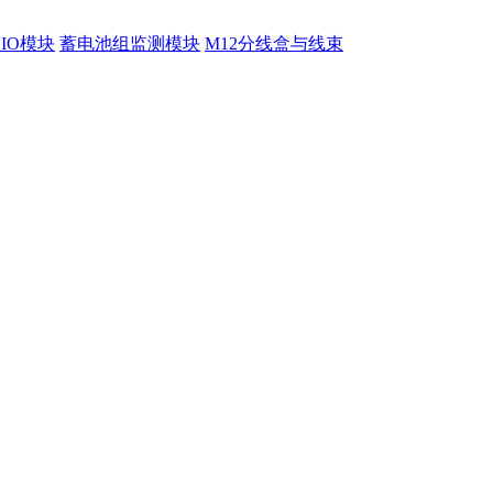
程IO模块
蓄电池组监测模块
M12分线盒与线束