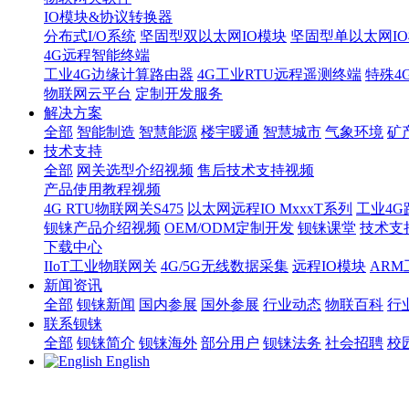
IO模块&协议转换器
分布式I/O系统
坚固型双以太网IO模块
坚固型单以太网IO模块
4G远程智能终端
工业4G边缘计算路由器
4G工业RTU远程遥测终端
特殊4
物联网云平台
定制开发服务
解决方案
全部
智能制造
智慧能源
楼宇暖通
智慧城市
气象环境
矿
技术支持
全部
网关选型介绍视频
售后技术支持视频
产品使用教程视频
4G RTU物联网关S475
以太网远程IO MxxxT系列
工业4G
钡铼产品介绍视频
OEM/ODM定制开发
钡铼课堂
技术支
下载中心
IIoT工业物联网关
4G/5G无线数据采集
远程IO模块
AR
新闻资讯
全部
钡铼新闻
国内参展
国外参展
行业动态
物联百科
行
联系钡铼
全部
钡铼简介
钡铼海外
部分用户
钡铼法务
社会招聘
校
English