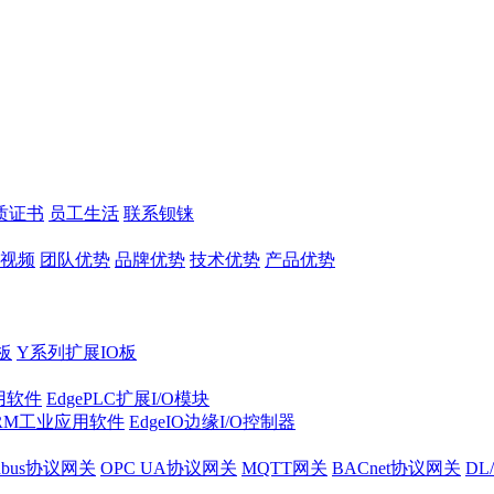
质证书
员工生活
联系钡铼
视频
团队优势
品牌优势
技术优势
产品优势
板
Y系列扩展IO板
实用软件
EdgePLC扩展I/O模块
RM工业应用软件
EdgeIO边缘I/O控制器
dbus协议网关
OPC UA协议网关
MQTT网关
BACnet协议网关
DL