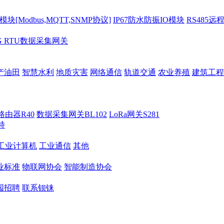
[Modbus,MQTT,SNMP协议]
IP67防水防振IO模块
RS485远
G RTU数据采集网关
产油田
智慧水利
地质灾害
网络通信
轨道交通
农业养殖
建筑工程
路由器R40
数据采集网关BL102
LoRa网关S281
持
M工业计算机
工业通信
其他
业标准
物联网协会
智能制造协会
园招聘
联系钡铼