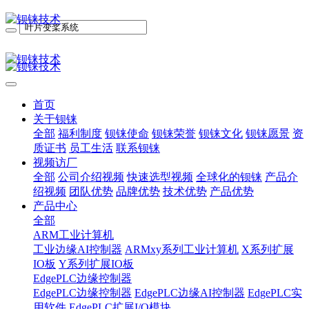
首页
关于钡铼
全部
福利制度
钡铼使命
钡铼荣誉
钡铼文化
钡铼愿景
资
质证书
员工生活
联系钡铼
视频访厂
全部
公司介绍视频
快速选型视频
全球化的钡铼
产品介
绍视频
团队优势
品牌优势
技术优势
产品优势
产品中心
全部
ARM工业计算机
工业边缘AI控制器
ARMxy系列工业计算机
X系列扩展
IO板
Y系列扩展IO板
EdgePLC边缘控制器
EdgePLC边缘控制器
EdgePLC边缘AI控制器
EdgePLC实
用软件
EdgePLC扩展I/O模块