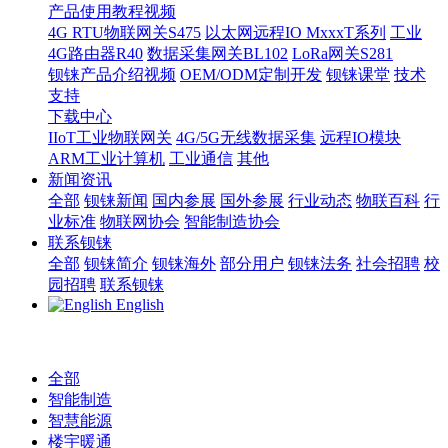
产品使用教程视频
4G RTU物联网关S475
以太网远程IO MxxxT系列
工业
4G路由器R40
数据采集网关BL102
LoRa网关S281
钡铼产品介绍视频
OEM/ODM定制开发
钡铼课堂
技术
支持
下载中心
IIoT工业物联网关
4G/5G无线数据采集
远程IO模块
ARM工业计算机
工业通信
其他
新闻资讯
全部
钡铼新闻
国内参展
国外参展
行业动态
物联百科
行
业标准
物联网协会
智能制造协会
联系钡铼
全部
钡铼简介
钡铼海外
部分用户
钡铼法务
社会招聘
校
园招聘
联系钡铼
English
全部
智能制造
智慧能源
楼宇暖通