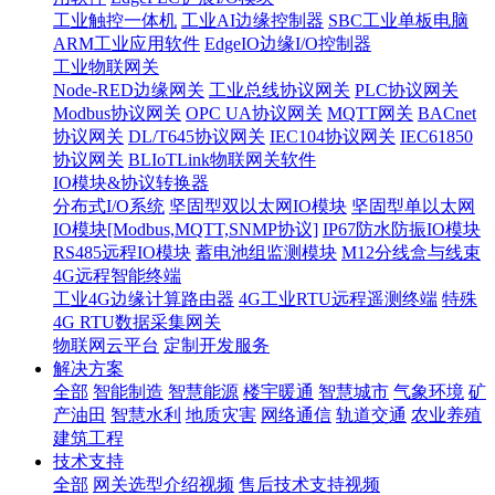
工业触控一体机
工业AI边缘控制器
SBC工业单板电脑
ARM工业应用软件
EdgeIO边缘I/O控制器
工业物联网关
Node-RED边缘网关
工业总线协议网关
PLC协议网关
Modbus协议网关
OPC UA协议网关
MQTT网关
BACnet
协议网关
DL/T645协议网关
IEC104协议网关
IEC61850
协议网关
BLIoTLink物联网关软件
IO模块&协议转换器
分布式I/O系统
坚固型双以太网IO模块
坚固型单以太网
IO模块[Modbus,MQTT,SNMP协议]
IP67防水防振IO模块
RS485远程IO模块
蓄电池组监测模块
M12分线盒与线束
4G远程智能终端
工业4G边缘计算路由器
4G工业RTU远程遥测终端
特殊
4G RTU数据采集网关
物联网云平台
定制开发服务
解决方案
全部
智能制造
智慧能源
楼宇暖通
智慧城市
气象环境
矿
产油田
智慧水利
地质灾害
网络通信
轨道交通
农业养殖
建筑工程
技术支持
全部
网关选型介绍视频
售后技术支持视频