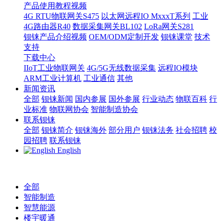
产品使用教程视频
4G RTU物联网关S475
以太网远程IO MxxxT系列
工业
4G路由器R40
数据采集网关BL102
LoRa网关S281
钡铼产品介绍视频
OEM/ODM定制开发
钡铼课堂
技术
支持
下载中心
IIoT工业物联网关
4G/5G无线数据采集
远程IO模块
ARM工业计算机
工业通信
其他
新闻资讯
全部
钡铼新闻
国内参展
国外参展
行业动态
物联百科
行
业标准
物联网协会
智能制造协会
联系钡铼
全部
钡铼简介
钡铼海外
部分用户
钡铼法务
社会招聘
校
园招聘
联系钡铼
English
全部
智能制造
智慧能源
楼宇暖通