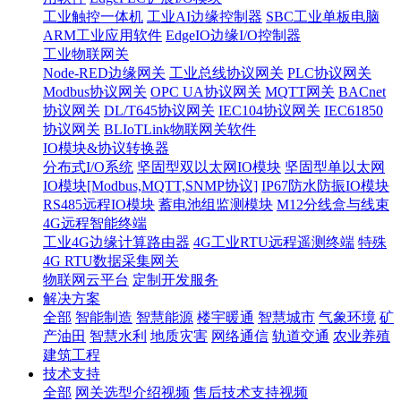
工业触控一体机
工业AI边缘控制器
SBC工业单板电脑
ARM工业应用软件
EdgeIO边缘I/O控制器
工业物联网关
Node-RED边缘网关
工业总线协议网关
PLC协议网关
Modbus协议网关
OPC UA协议网关
MQTT网关
BACnet
协议网关
DL/T645协议网关
IEC104协议网关
IEC61850
协议网关
BLIoTLink物联网关软件
IO模块&协议转换器
分布式I/O系统
坚固型双以太网IO模块
坚固型单以太网
IO模块[Modbus,MQTT,SNMP协议]
IP67防水防振IO模块
RS485远程IO模块
蓄电池组监测模块
M12分线盒与线束
4G远程智能终端
工业4G边缘计算路由器
4G工业RTU远程遥测终端
特殊
4G RTU数据采集网关
物联网云平台
定制开发服务
解决方案
全部
智能制造
智慧能源
楼宇暖通
智慧城市
气象环境
矿
产油田
智慧水利
地质灾害
网络通信
轨道交通
农业养殖
建筑工程
技术支持
全部
网关选型介绍视频
售后技术支持视频