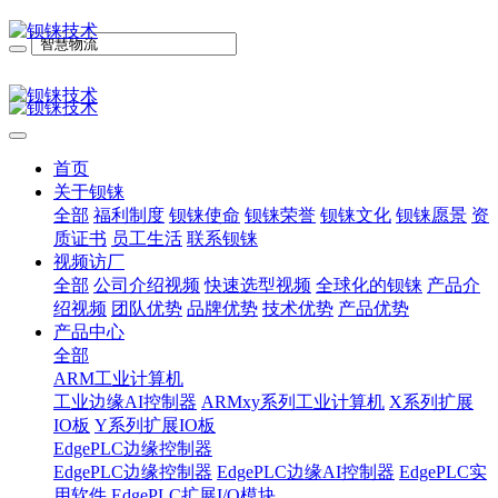
首页
关于钡铼
全部
福利制度
钡铼使命
钡铼荣誉
钡铼文化
钡铼愿景
资
质证书
员工生活
联系钡铼
视频访厂
全部
公司介绍视频
快速选型视频
全球化的钡铼
产品介
绍视频
团队优势
品牌优势
技术优势
产品优势
产品中心
全部
ARM工业计算机
工业边缘AI控制器
ARMxy系列工业计算机
X系列扩展
IO板
Y系列扩展IO板
EdgePLC边缘控制器
EdgePLC边缘控制器
EdgePLC边缘AI控制器
EdgePLC实
用软件
EdgePLC扩展I/O模块