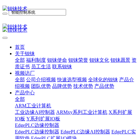
首页
关于钡铼
全部
福利制度
钡铼使命
钡铼荣誉
钡铼文化
钡铼愿景
资
质证书
员工生活
联系钡铼
视频访厂
全部
公司介绍视频
快速选型视频
全球化的钡铼
产品介
绍视频
团队优势
品牌优势
技术优势
产品优势
产品中心
全部
ARM工业计算机
工业边缘AI控制器
ARMxy系列工业计算机
X系列扩展
IO板
Y系列扩展IO板
EdgePLC边缘控制器
EdgePLC边缘控制器
EdgePLC边缘AI控制器
EdgePLC实
用软件
EdgePLC扩展I/O模块