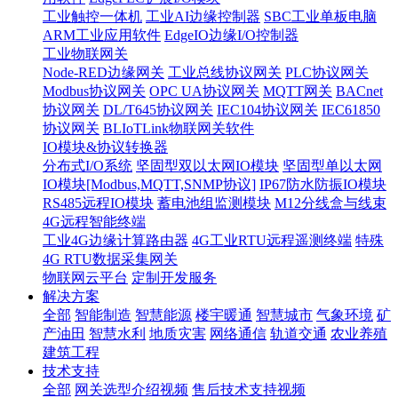
工业触控一体机
工业AI边缘控制器
SBC工业单板电脑
ARM工业应用软件
EdgeIO边缘I/O控制器
工业物联网关
Node-RED边缘网关
工业总线协议网关
PLC协议网关
Modbus协议网关
OPC UA协议网关
MQTT网关
BACnet
协议网关
DL/T645协议网关
IEC104协议网关
IEC61850
协议网关
BLIoTLink物联网关软件
IO模块&协议转换器
分布式I/O系统
坚固型双以太网IO模块
坚固型单以太网
IO模块[Modbus,MQTT,SNMP协议]
IP67防水防振IO模块
RS485远程IO模块
蓄电池组监测模块
M12分线盒与线束
4G远程智能终端
工业4G边缘计算路由器
4G工业RTU远程遥测终端
特殊
4G RTU数据采集网关
物联网云平台
定制开发服务
解决方案
全部
智能制造
智慧能源
楼宇暖通
智慧城市
气象环境
矿
产油田
智慧水利
地质灾害
网络通信
轨道交通
农业养殖
建筑工程
技术支持
全部
网关选型介绍视频
售后技术支持视频