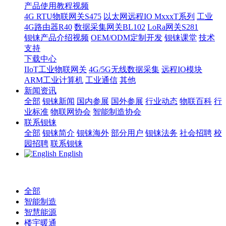
产品使用教程视频
4G RTU物联网关S475
以太网远程IO MxxxT系列
工业
4G路由器R40
数据采集网关BL102
LoRa网关S281
钡铼产品介绍视频
OEM/ODM定制开发
钡铼课堂
技术
支持
下载中心
IIoT工业物联网关
4G/5G无线数据采集
远程IO模块
ARM工业计算机
工业通信
其他
新闻资讯
全部
钡铼新闻
国内参展
国外参展
行业动态
物联百科
行
业标准
物联网协会
智能制造协会
联系钡铼
全部
钡铼简介
钡铼海外
部分用户
钡铼法务
社会招聘
校
园招聘
联系钡铼
English
全部
智能制造
智慧能源
楼宇暖通