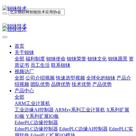
首页
关于钡铼
全部
福利制度
钡铼使命
钡铼荣誉
钡铼文化
钡铼愿景
资
质证书
员工生活
联系钡铼
视频访厂
全部
公司介绍视频
快速选型视频
全球化的钡铼
产品介
绍视频
团队优势
品牌优势
技术优势
产品优势
产品中心
全部
ARM工业计算机
工业边缘AI控制器
ARMxy系列工业计算机
X系列扩展
IO板
Y系列扩展IO板
EdgePLC边缘控制器
EdgePLC边缘控制器
EdgePLC边缘AI控制器
EdgePLC实
用软件
EdgePLC扩展I/O模块