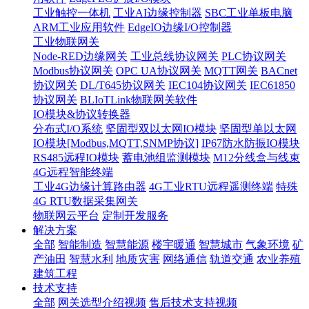
工业触控一体机
工业AI边缘控制器
SBC工业单板电脑
ARM工业应用软件
EdgeIO边缘I/O控制器
工业物联网关
Node-RED边缘网关
工业总线协议网关
PLC协议网关
Modbus协议网关
OPC UA协议网关
MQTT网关
BACnet
协议网关
DL/T645协议网关
IEC104协议网关
IEC61850
协议网关
BLIoTLink物联网关软件
IO模块&协议转换器
分布式I/O系统
坚固型双以太网IO模块
坚固型单以太网
IO模块[Modbus,MQTT,SNMP协议]
IP67防水防振IO模块
RS485远程IO模块
蓄电池组监测模块
M12分线盒与线束
4G远程智能终端
工业4G边缘计算路由器
4G工业RTU远程遥测终端
特殊
4G RTU数据采集网关
物联网云平台
定制开发服务
解决方案
全部
智能制造
智慧能源
楼宇暖通
智慧城市
气象环境
矿
产油田
智慧水利
地质灾害
网络通信
轨道交通
农业养殖
建筑工程
技术支持
全部
网关选型介绍视频
售后技术支持视频