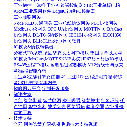
工业触控一体机
工业AI边缘控制器
SBC工业单板电脑
ARM工业应用软件
EdgeIO边缘I/O控制器
工业物联网关
Node-RED边缘网关
工业总线协议网关
PLC协议网关
Modbus协议网关
OPC UA协议网关
MQTT网关
BACnet
协议网关
DL/T645协议网关
IEC104协议网关
IEC61850
协议网关
BLIoTLink物联网关软件
IO模块&协议转换器
分布式I/O系统
坚固型双以太网IO模块
坚固型单以太网
IO模块[Modbus,MQTT,SNMP协议]
IP67防水防振IO模块
RS485远程IO模块
蓄电池组监测模块
M12分线盒与线束
4G远程智能终端
工业4G边缘计算路由器
4G工业RTU远程遥测终端
特殊
4G RTU数据采集网关
物联网云平台
定制开发服务
解决方案
全部
智能制造
智慧能源
楼宇暖通
智慧城市
气象环境
矿
产油田
智慧水利
地质灾害
网络通信
轨道交通
农业养殖
建筑工程
技术支持
全部
网关选型介绍视频
售后技术支持视频