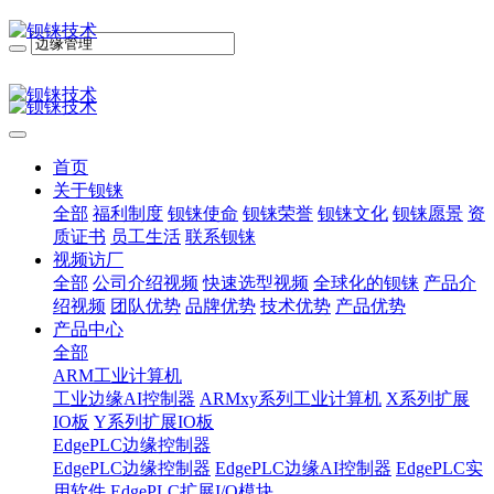
首页
关于钡铼
全部
福利制度
钡铼使命
钡铼荣誉
钡铼文化
钡铼愿景
资
质证书
员工生活
联系钡铼
视频访厂
全部
公司介绍视频
快速选型视频
全球化的钡铼
产品介
绍视频
团队优势
品牌优势
技术优势
产品优势
产品中心
全部
ARM工业计算机
工业边缘AI控制器
ARMxy系列工业计算机
X系列扩展
IO板
Y系列扩展IO板
EdgePLC边缘控制器
EdgePLC边缘控制器
EdgePLC边缘AI控制器
EdgePLC实
用软件
EdgePLC扩展I/O模块