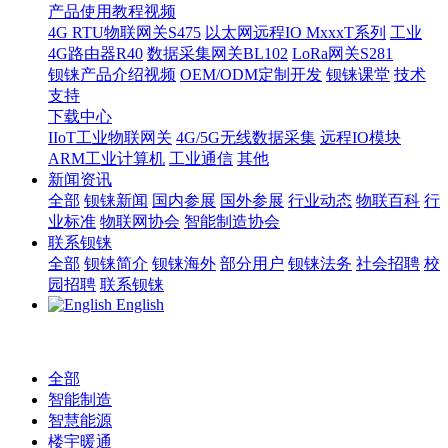
产品使用教程视频
4G RTU物联网关S475
以太网远程IO MxxxT系列
工业
4G路由器R40
数据采集网关BL102
LoRa网关S281
钡铼产品介绍视频
OEM/ODM定制开发
钡铼课堂
技术
支持
下载中心
IIoT工业物联网关
4G/5G无线数据采集
远程IO模块
ARM工业计算机
工业通信
其他
新闻资讯
全部
钡铼新闻
国内参展
国外参展
行业动态
物联百科
行
业标准
物联网协会
智能制造协会
联系钡铼
全部
钡铼简介
钡铼海外
部分用户
钡铼法务
社会招聘
校
园招聘
联系钡铼
English
全部
智能制造
智慧能源
楼宇暖通