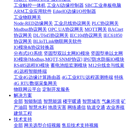
工业触控一体机
工业AI边缘控制器
SBC工业单板电脑
ARM工业应用软件
EdgeIO边缘I/O控制器
工业物联网关
Node-RED边缘网关
工业总线协议网关
PLC协议网关
Modbus协议网关
OPC UA协议网关
MQTT网关
BACnet
协议网关
DL/T645协议网关
IEC104协议网关
IEC61850
协议网关
BLIoTLink物联网关软件
IO模块&协议转换器
分布式I/O系统
坚固型双以太网IO模块
坚固型单以太网
IO模块[Modbus,MQTT,SNMP协议]
IP67防水防振IO模块
RS485远程IO模块
蓄电池组监测模块
M12分线盒与线束
4G远程智能终端
工业4G边缘计算路由器
4G工业RTU远程遥测终端
特殊
4G RTU数据采集网关
物联网云平台
定制开发服务
解决方案
全部
智能制造
智慧能源
楼宇暖通
智慧城市
气象环境
矿
产油田
智慧水利
地质灾害
网络通信
轨道交通
农业养殖
建筑工程
技术支持
全部
网关选型介绍视频
售后技术支持视频