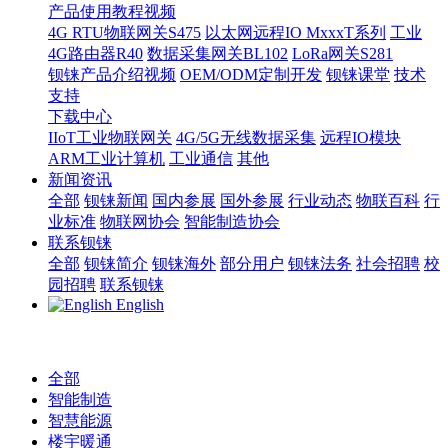
产品使用教程视频
4G RTU物联网关S475
以太网远程IO MxxxT系列
工业
4G路由器R40
数据采集网关BL102
LoRa网关S281
钡铼产品介绍视频
OEM/ODM定制开发
钡铼课堂
技术
支持
下载中心
IIoT工业物联网关
4G/5G无线数据采集
远程IO模块
ARM工业计算机
工业通信
其他
新闻资讯
全部
钡铼新闻
国内参展
国外参展
行业动态
物联百科
行
业标准
物联网协会
智能制造协会
联系钡铼
全部
钡铼简介
钡铼海外
部分用户
钡铼法务
社会招聘
校
园招聘
联系钡铼
English
全部
智能制造
智慧能源
楼宇暖通