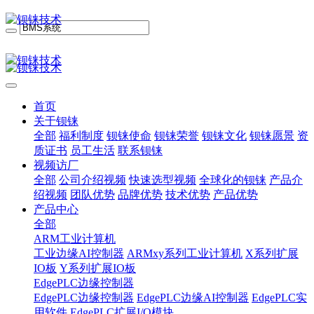
首页
关于钡铼
全部
福利制度
钡铼使命
钡铼荣誉
钡铼文化
钡铼愿景
资
质证书
员工生活
联系钡铼
视频访厂
全部
公司介绍视频
快速选型视频
全球化的钡铼
产品介
绍视频
团队优势
品牌优势
技术优势
产品优势
产品中心
全部
ARM工业计算机
工业边缘AI控制器
ARMxy系列工业计算机
X系列扩展
IO板
Y系列扩展IO板
EdgePLC边缘控制器
EdgePLC边缘控制器
EdgePLC边缘AI控制器
EdgePLC实
用软件
EdgePLC扩展I/O模块