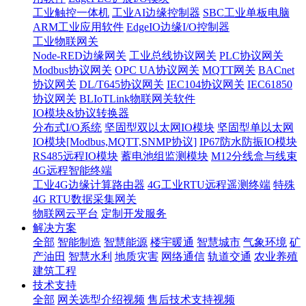
工业触控一体机
工业AI边缘控制器
SBC工业单板电脑
ARM工业应用软件
EdgeIO边缘I/O控制器
工业物联网关
Node-RED边缘网关
工业总线协议网关
PLC协议网关
Modbus协议网关
OPC UA协议网关
MQTT网关
BACnet
协议网关
DL/T645协议网关
IEC104协议网关
IEC61850
协议网关
BLIoTLink物联网关软件
IO模块&协议转换器
分布式I/O系统
坚固型双以太网IO模块
坚固型单以太网
IO模块[Modbus,MQTT,SNMP协议]
IP67防水防振IO模块
RS485远程IO模块
蓄电池组监测模块
M12分线盒与线束
4G远程智能终端
工业4G边缘计算路由器
4G工业RTU远程遥测终端
特殊
4G RTU数据采集网关
物联网云平台
定制开发服务
解决方案
全部
智能制造
智慧能源
楼宇暖通
智慧城市
气象环境
矿
产油田
智慧水利
地质灾害
网络通信
轨道交通
农业养殖
建筑工程
技术支持
全部
网关选型介绍视频
售后技术支持视频