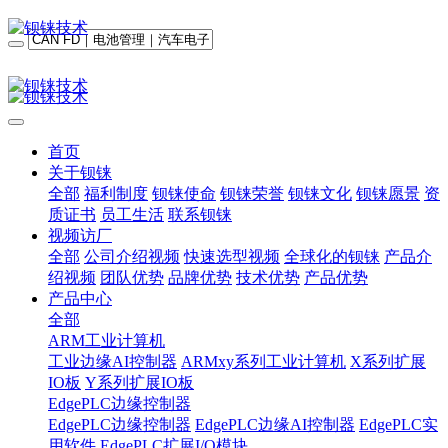
首页
关于钡铼
全部
福利制度
钡铼使命
钡铼荣誉
钡铼文化
钡铼愿景
资
质证书
员工生活
联系钡铼
视频访厂
全部
公司介绍视频
快速选型视频
全球化的钡铼
产品介
绍视频
团队优势
品牌优势
技术优势
产品优势
产品中心
全部
ARM工业计算机
工业边缘AI控制器
ARMxy系列工业计算机
X系列扩展
IO板
Y系列扩展IO板
EdgePLC边缘控制器
EdgePLC边缘控制器
EdgePLC边缘AI控制器
EdgePLC实
用软件
EdgePLC扩展I/O模块