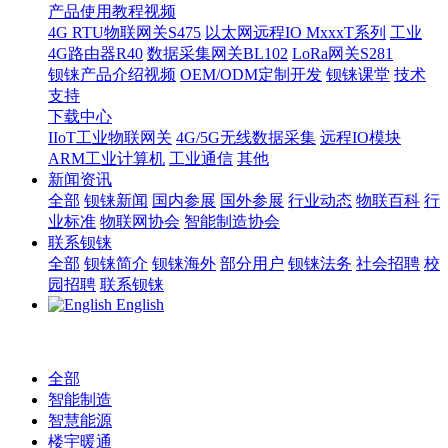
产品使用教程视频
4G RTU物联网关S475
以太网远程IO MxxxT系列
工业
4G路由器R40
数据采集网关BL102
LoRa网关S281
钡铼产品介绍视频
OEM/ODM定制开发
钡铼课堂
技术
支持
下载中心
IIoT工业物联网关
4G/5G无线数据采集
远程IO模块
ARM工业计算机
工业通信
其他
新闻资讯
全部
钡铼新闻
国内参展
国外参展
行业动态
物联百科
行
业标准
物联网协会
智能制造协会
联系钡铼
全部
钡铼简介
钡铼海外
部分用户
钡铼法务
社会招聘
校
园招聘
联系钡铼
English
全部
智能制造
智慧能源
楼宇暖通