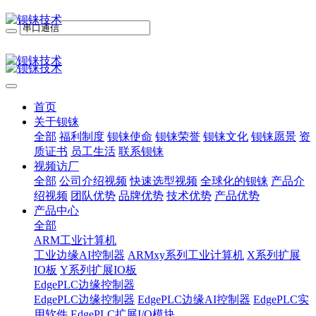
首页
关于钡铼
全部
福利制度
钡铼使命
钡铼荣誉
钡铼文化
钡铼愿景
资
质证书
员工生活
联系钡铼
视频访厂
全部
公司介绍视频
快速选型视频
全球化的钡铼
产品介
绍视频
团队优势
品牌优势
技术优势
产品优势
产品中心
全部
ARM工业计算机
工业边缘AI控制器
ARMxy系列工业计算机
X系列扩展
IO板
Y系列扩展IO板
EdgePLC边缘控制器
EdgePLC边缘控制器
EdgePLC边缘AI控制器
EdgePLC实
用软件
EdgePLC扩展I/O模块