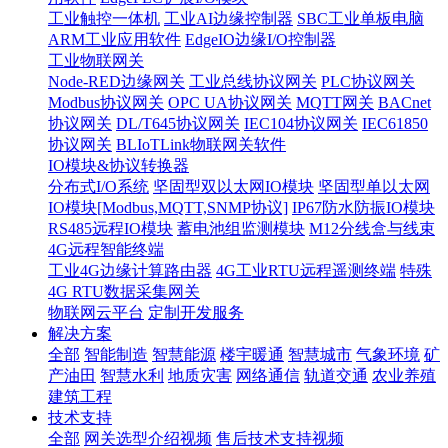
工业触控一体机
工业AI边缘控制器
SBC工业单板电脑
ARM工业应用软件
EdgeIO边缘I/O控制器
工业物联网关
Node-RED边缘网关
工业总线协议网关
PLC协议网关
Modbus协议网关
OPC UA协议网关
MQTT网关
BACnet
协议网关
DL/T645协议网关
IEC104协议网关
IEC61850
协议网关
BLIoTLink物联网关软件
IO模块&协议转换器
分布式I/O系统
坚固型双以太网IO模块
坚固型单以太网
IO模块[Modbus,MQTT,SNMP协议]
IP67防水防振IO模块
RS485远程IO模块
蓄电池组监测模块
M12分线盒与线束
4G远程智能终端
工业4G边缘计算路由器
4G工业RTU远程遥测终端
特殊
4G RTU数据采集网关
物联网云平台
定制开发服务
解决方案
全部
智能制造
智慧能源
楼宇暖通
智慧城市
气象环境
矿
产油田
智慧水利
地质灾害
网络通信
轨道交通
农业养殖
建筑工程
技术支持
全部
网关选型介绍视频
售后技术支持视频