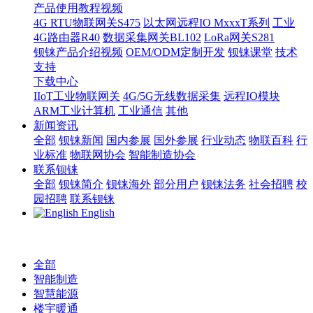
产品使用教程视频
4G RTU物联网关S475
以太网远程IO MxxxT系列
工业
4G路由器R40
数据采集网关BL102
LoRa网关S281
钡铼产品介绍视频
OEM/ODM定制开发
钡铼课堂
技术
支持
下载中心
IIoT工业物联网关
4G/5G无线数据采集
远程IO模块
ARM工业计算机
工业通信
其他
新闻资讯
全部
钡铼新闻
国内参展
国外参展
行业动态
物联百科
行
业标准
物联网协会
智能制造协会
联系钡铼
全部
钡铼简介
钡铼海外
部分用户
钡铼法务
社会招聘
校
园招聘
联系钡铼
English
全部
智能制造
智慧能源
楼宇暖通