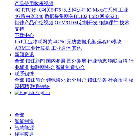
产品使用教程视频
4G RTU物联网关S475
以太网远程IO MxxxT系列
工业
4G路由器R40
数据采集网关BL102
LoRa网关S281
钡铼产品介绍视频
OEM/ODM定制开发
钡铼课堂
技术
支持
下载中心
IIoT工业物联网关
4G/5G无线数据采集
远程IO模块
ARM工业计算机
工业通信
其他
新闻资讯
全部
钡铼新闻
国内参展
国外参展
行业动态
物联百科
行
业标准
物联网协会
智能制造协会
联系钡铼
全部
钡铼简介
钡铼海外
部分用户
钡铼法务
社会招聘
校
园招聘
联系钡铼
English
全部
智能制造
智慧能源
楼宇暖通