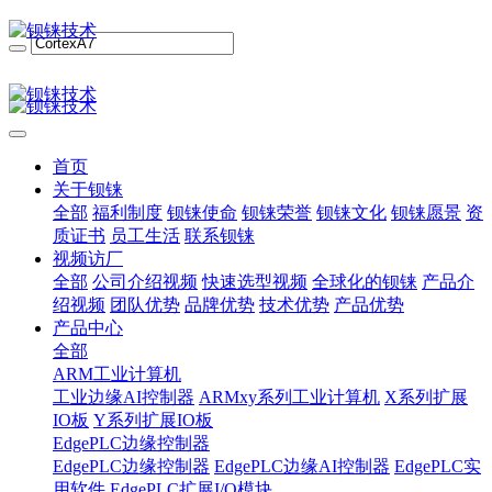
首页
关于钡铼
全部
福利制度
钡铼使命
钡铼荣誉
钡铼文化
钡铼愿景
资
质证书
员工生活
联系钡铼
视频访厂
全部
公司介绍视频
快速选型视频
全球化的钡铼
产品介
绍视频
团队优势
品牌优势
技术优势
产品优势
产品中心
全部
ARM工业计算机
工业边缘AI控制器
ARMxy系列工业计算机
X系列扩展
IO板
Y系列扩展IO板
EdgePLC边缘控制器
EdgePLC边缘控制器
EdgePLC边缘AI控制器
EdgePLC实
用软件
EdgePLC扩展I/O模块