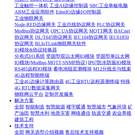
工业触控一体机
工业AI边缘控制器
SBC工业单板电脑
ARM工业应用软件
EdgeIO边缘I/O控制器
工业物联网关
Node-RED边缘网关
工业总线协议网关
PLC协议网关
Modbus协议网关
OPC UA协议网关
MQTT网关
BACnet
协议网关
DL/T645协议网关
IEC104协议网关
IEC61850
协议网关
BLIoTLink物联网关软件
IO模块&协议转换器
分布式I/O系统
坚固型双以太网IO模块
坚固型单以太网
IO模块[Modbus,MQTT,SNMP协议]
IP67防水防振IO模块
RS485远程IO模块
蓄电池组监测模块
M12分线盒与线束
4G远程智能终端
工业4G边缘计算路由器
4G工业RTU远程遥测终端
特殊
4G RTU数据采集网关
物联网云平台
定制开发服务
解决方案
全部
智能制造
智慧能源
楼宇暖通
智慧城市
气象环境
矿
产油田
智慧水利
地质灾害
网络通信
轨道交通
农业养殖
建筑工程
技术支持
全部
网关选型介绍视频
售后技术支持视频