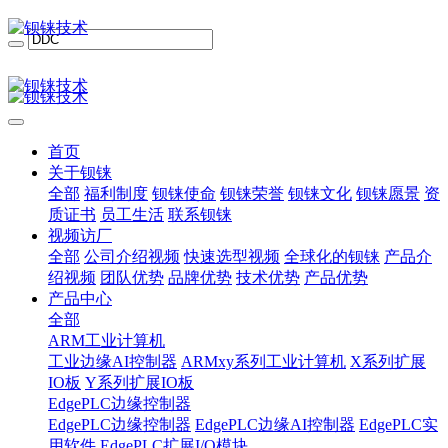
首页
关于钡铼
全部
福利制度
钡铼使命
钡铼荣誉
钡铼文化
钡铼愿景
资
质证书
员工生活
联系钡铼
视频访厂
全部
公司介绍视频
快速选型视频
全球化的钡铼
产品介
绍视频
团队优势
品牌优势
技术优势
产品优势
产品中心
全部
ARM工业计算机
工业边缘AI控制器
ARMxy系列工业计算机
X系列扩展
IO板
Y系列扩展IO板
EdgePLC边缘控制器
EdgePLC边缘控制器
EdgePLC边缘AI控制器
EdgePLC实
用软件
EdgePLC扩展I/O模块