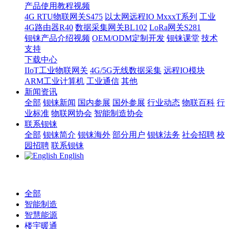
产品使用教程视频
4G RTU物联网关S475
以太网远程IO MxxxT系列
工业
4G路由器R40
数据采集网关BL102
LoRa网关S281
钡铼产品介绍视频
OEM/ODM定制开发
钡铼课堂
技术
支持
下载中心
IIoT工业物联网关
4G/5G无线数据采集
远程IO模块
ARM工业计算机
工业通信
其他
新闻资讯
全部
钡铼新闻
国内参展
国外参展
行业动态
物联百科
行
业标准
物联网协会
智能制造协会
联系钡铼
全部
钡铼简介
钡铼海外
部分用户
钡铼法务
社会招聘
校
园招聘
联系钡铼
English
全部
智能制造
智慧能源
楼宇暖通