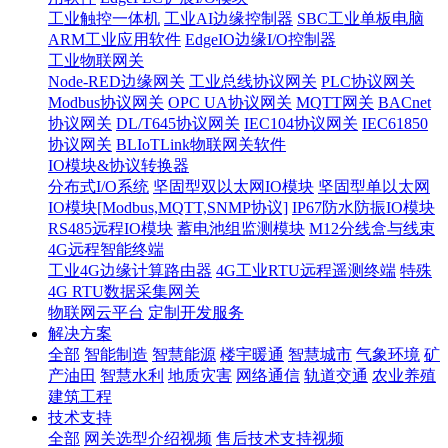
工业触控一体机
工业AI边缘控制器
SBC工业单板电脑
ARM工业应用软件
EdgeIO边缘I/O控制器
工业物联网关
Node-RED边缘网关
工业总线协议网关
PLC协议网关
Modbus协议网关
OPC UA协议网关
MQTT网关
BACnet
协议网关
DL/T645协议网关
IEC104协议网关
IEC61850
协议网关
BLIoTLink物联网关软件
IO模块&协议转换器
分布式I/O系统
坚固型双以太网IO模块
坚固型单以太网
IO模块[Modbus,MQTT,SNMP协议]
IP67防水防振IO模块
RS485远程IO模块
蓄电池组监测模块
M12分线盒与线束
4G远程智能终端
工业4G边缘计算路由器
4G工业RTU远程遥测终端
特殊
4G RTU数据采集网关
物联网云平台
定制开发服务
解决方案
全部
智能制造
智慧能源
楼宇暖通
智慧城市
气象环境
矿
产油田
智慧水利
地质灾害
网络通信
轨道交通
农业养殖
建筑工程
技术支持
全部
网关选型介绍视频
售后技术支持视频