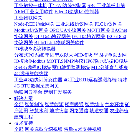
工业触控一体机
工业AI边缘控制器
SBC工业单板电脑
ARM工业应用软件
EdgeIO边缘I/O控制器
工业物联网关
Node-RED边缘网关
工业总线协议网关
PLC协议网关
Modbus协议网关
OPC UA协议网关
MQTT网关
BACnet
协议网关
DL/T645协议网关
IEC104协议网关
IEC61850
协议网关
BLIoTLink物联网关软件
IO模块&协议转换器
分布式I/O系统
坚固型双以太网IO模块
坚固型单以太网
IO模块[Modbus,MQTT,SNMP协议]
IP67防水防振IO模块
RS485远程IO模块
蓄电池组监测模块
M12分线盒与线束
4G远程智能终端
工业4G边缘计算路由器
4G工业RTU远程遥测终端
特殊
4G RTU数据采集网关
物联网云平台
定制开发服务
解决方案
全部
智能制造
智慧能源
楼宇暖通
智慧城市
气象环境
矿
产油田
智慧水利
地质灾害
网络通信
轨道交通
农业养殖
建筑工程
技术支持
全部
网关选型介绍视频
售后技术支持视频