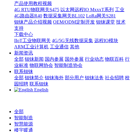
产品使用教程视频
4G RTU物联网关S475
以太网远程IO MxxxT系列
工业
4G路由器R40
数据采集网关BL102
LoRa网关S281
钡铼产品介绍视频
OEM/ODM定制开发
钡铼课堂
技术
支持
下载中心
IIoT工业物联网关
4G/5G无线数据采集
远程IO模块
ARM工业计算机
工业通信
其他
新闻资讯
全部
钡铼新闻
国内参展
国外参展
行业动态
物联百科
行
业标准
物联网协会
智能制造协会
联系钡铼
全部
钡铼简介
钡铼海外
部分用户
钡铼法务
社会招聘
校
园招聘
联系钡铼
English
全部
智能制造
智慧能源
楼宇暖通