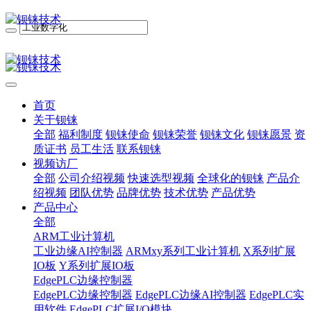
首页
关于钡铼
全部
福利制度
钡铼使命
钡铼荣誉
钡铼文化
钡铼愿景
资
质证书
员工生活
联系钡铼
视频访厂
全部
公司介绍视频
快速选型视频
全球化的钡铼
产品介
绍视频
团队优势
品牌优势
技术优势
产品优势
产品中心
全部
ARM工业计算机
工业边缘AI控制器
ARMxy系列工业计算机
X系列扩展
IO板
Y系列扩展IO板
EdgePLC边缘控制器
EdgePLC边缘控制器
EdgePLC边缘AI控制器
EdgePLC实
用软件
EdgePLC扩展I/O模块