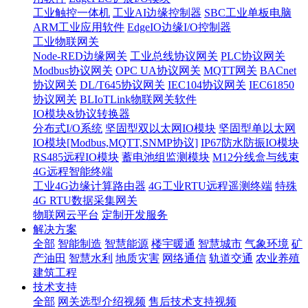
工业触控一体机
工业AI边缘控制器
SBC工业单板电脑
ARM工业应用软件
EdgeIO边缘I/O控制器
工业物联网关
Node-RED边缘网关
工业总线协议网关
PLC协议网关
Modbus协议网关
OPC UA协议网关
MQTT网关
BACnet
协议网关
DL/T645协议网关
IEC104协议网关
IEC61850
协议网关
BLIoTLink物联网关软件
IO模块&协议转换器
分布式I/O系统
坚固型双以太网IO模块
坚固型单以太网
IO模块[Modbus,MQTT,SNMP协议]
IP67防水防振IO模块
RS485远程IO模块
蓄电池组监测模块
M12分线盒与线束
4G远程智能终端
工业4G边缘计算路由器
4G工业RTU远程遥测终端
特殊
4G RTU数据采集网关
物联网云平台
定制开发服务
解决方案
全部
智能制造
智慧能源
楼宇暖通
智慧城市
气象环境
矿
产油田
智慧水利
地质灾害
网络通信
轨道交通
农业养殖
建筑工程
技术支持
全部
网关选型介绍视频
售后技术支持视频