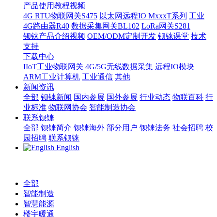
产品使用教程视频
4G RTU物联网关S475
以太网远程IO MxxxT系列
工业
4G路由器R40
数据采集网关BL102
LoRa网关S281
钡铼产品介绍视频
OEM/ODM定制开发
钡铼课堂
技术
支持
下载中心
IIoT工业物联网关
4G/5G无线数据采集
远程IO模块
ARM工业计算机
工业通信
其他
新闻资讯
全部
钡铼新闻
国内参展
国外参展
行业动态
物联百科
行
业标准
物联网协会
智能制造协会
联系钡铼
全部
钡铼简介
钡铼海外
部分用户
钡铼法务
社会招聘
校
园招聘
联系钡铼
English
全部
智能制造
智慧能源
楼宇暖通