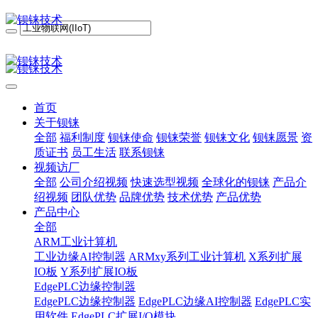
首页
关于钡铼
全部
福利制度
钡铼使命
钡铼荣誉
钡铼文化
钡铼愿景
资
质证书
员工生活
联系钡铼
视频访厂
全部
公司介绍视频
快速选型视频
全球化的钡铼
产品介
绍视频
团队优势
品牌优势
技术优势
产品优势
产品中心
全部
ARM工业计算机
工业边缘AI控制器
ARMxy系列工业计算机
X系列扩展
IO板
Y系列扩展IO板
EdgePLC边缘控制器
EdgePLC边缘控制器
EdgePLC边缘AI控制器
EdgePLC实
用软件
EdgePLC扩展I/O模块