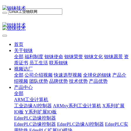
首页
关于钡铼
全部
福利制度
钡铼使命
钡铼荣誉
钡铼文化
钡铼愿景
资
质证书
员工生活
联系钡铼
视频访厂
全部
公司介绍视频
快速选型视频
全球化的钡铼
产品介
绍视频
团队优势
品牌优势
技术优势
产品优势
产品中心
全部
ARM工业计算机
工业边缘AI控制器
ARMxy系列工业计算机
X系列扩展
IO板
Y系列扩展IO板
EdgePLC边缘控制器
EdgePLC边缘控制器
EdgePLC边缘AI控制器
EdgePLC实
用软件
EdgePLC扩展I/O模块