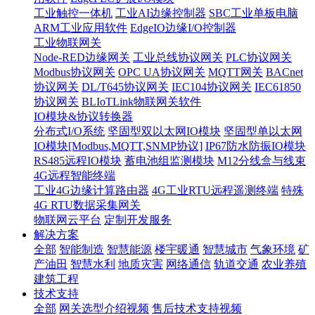
工业触控一体机
工业AI边缘控制器
SBC工业单板电脑
ARM工业应用软件
EdgeIO边缘I/O控制器
工业物联网关
Node-RED边缘网关
工业总线协议网关
PLC协议网关
Modbus协议网关
OPC UA协议网关
MQTT网关
BACnet
协议网关
DL/T645协议网关
IEC104协议网关
IEC61850
协议网关
BLIoTLink物联网关软件
IO模块&协议转换器
分布式I/O系统
坚固型双以太网IO模块
坚固型单以太网
IO模块[Modbus,MQTT,SNMP协议]
IP67防水防振IO模块
RS485远程IO模块
蓄电池组监测模块
M12分线盒与线束
4G远程智能终端
工业4G边缘计算路由器
4G工业RTU远程遥测终端
特殊
4G RTU数据采集网关
物联网云平台
定制开发服务
解决方案
全部
智能制造
智慧能源
楼宇暖通
智慧城市
气象环境
矿
产油田
智慧水利
地质灾害
网络通信
轨道交通
农业养殖
建筑工程
技术支持
全部
网关选型介绍视频
售后技术支持视频