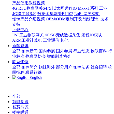
产品使用教程视频
4G RTU物联网关S475
以太网远程IO MxxxT系列
工业
4G路由器R40
数据采集网关BL102
LoRa网关S281
钡铼产品介绍视频
OEM/ODM定制开发
钡铼课堂
技术
支持
下载中心
IIoT工业物联网关
4G/5G无线数据采集
远程IO模块
ARM工业计算机
工业通信
其他
新闻资讯
全部
钡铼新闻
国内参展
国外参展
行业动态
物联百科
行
业标准
物联网协会
智能制造协会
联系钡铼
全部
钡铼简介
钡铼海外
部分用户
钡铼法务
社会招聘
校
园招聘
联系钡铼
English
全部
智能制造
智慧能源
楼宇暖通