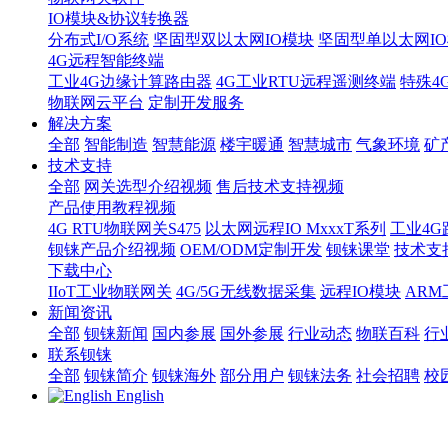
IO模块&协议转换器
分布式I/O系统
坚固型双以太网IO模块
坚固型单以太网IO模块
4G远程智能终端
工业4G边缘计算路由器
4G工业RTU远程遥测终端
特殊4
物联网云平台
定制开发服务
解决方案
全部
智能制造
智慧能源
楼宇暖通
智慧城市
气象环境
矿
技术支持
全部
网关选型介绍视频
售后技术支持视频
产品使用教程视频
4G RTU物联网关S475
以太网远程IO MxxxT系列
工业4G
钡铼产品介绍视频
OEM/ODM定制开发
钡铼课堂
技术支
下载中心
IIoT工业物联网关
4G/5G无线数据采集
远程IO模块
AR
新闻资讯
全部
钡铼新闻
国内参展
国外参展
行业动态
物联百科
行
联系钡铼
全部
钡铼简介
钡铼海外
部分用户
钡铼法务
社会招聘
校
English