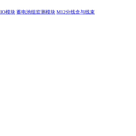
程IO模块
蓄电池组监测模块
M12分线盒与线束