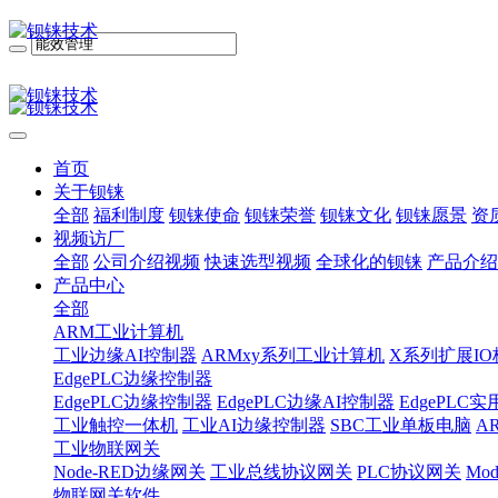
首页
关于钡铼
全部
福利制度
钡铼使命
钡铼荣誉
钡铼文化
钡铼愿景
资
视频访厂
全部
公司介绍视频
快速选型视频
全球化的钡铼
产品介绍
产品中心
全部
ARM工业计算机
工业边缘AI控制器
ARMxy系列工业计算机
X系列扩展IO
EdgePLC边缘控制器
EdgePLC边缘控制器
EdgePLC边缘AI控制器
EdgePLC
工业触控一体机
工业AI边缘控制器
SBC工业单板电脑
A
工业物联网关
Node-RED边缘网关
工业总线协议网关
PLC协议网关
Mo
物联网关软件