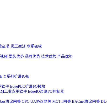
质证书
员工生活
联系钡铼
视频
团队优势
品牌优势
技术优势
产品优势
板
Y系列扩展IO板
实用软件
EdgePLC扩展I/O模块
RM工业应用软件
EdgeIO边缘I/O控制器
dbus协议网关
OPC UA协议网关
MQTT网关
BACnet协议网关
DL