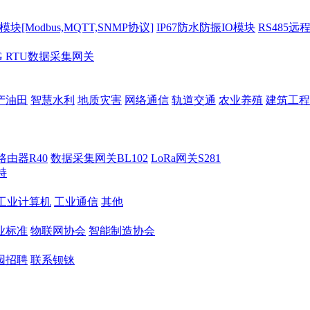
[Modbus,MQTT,SNMP协议]
IP67防水防振IO模块
RS485远
G RTU数据采集网关
产油田
智慧水利
地质灾害
网络通信
轨道交通
农业养殖
建筑工程
路由器R40
数据采集网关BL102
LoRa网关S281
持
M工业计算机
工业通信
其他
业标准
物联网协会
智能制造协会
园招聘
联系钡铼