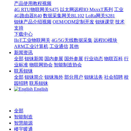
产品使用教程视频
4G RTU物联网关S475
以太网远程IO MxxxT系列
工业
4G路由器R40
数据采集网关BL102
LoRa网关S281
钡铼产品介绍视频
OEM/ODM定制开发
钡铼课堂
技术
支持
下载中心
IIoT工业物联网关
4G/5G无线数据采集
远程IO模块
ARM工业计算机
工业通信
其他
新闻资讯
全部
钡铼新闻
国内参展
国外参展
行业动态
物联百科
行
业标准
物联网协会
智能制造协会
联系钡铼
全部
钡铼简介
钡铼海外
部分用户
钡铼法务
社会招聘
校
园招聘
联系钡铼
English
全部
智能制造
智慧能源
楼宇暖通