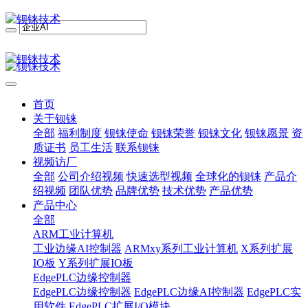
首页
关于钡铼
全部
福利制度
钡铼使命
钡铼荣誉
钡铼文化
钡铼愿景
资
质证书
员工生活
联系钡铼
视频访厂
全部
公司介绍视频
快速选型视频
全球化的钡铼
产品介
绍视频
团队优势
品牌优势
技术优势
产品优势
产品中心
全部
ARM工业计算机
工业边缘AI控制器
ARMxy系列工业计算机
X系列扩展
IO板
Y系列扩展IO板
EdgePLC边缘控制器
EdgePLC边缘控制器
EdgePLC边缘AI控制器
EdgePLC实
用软件
EdgePLC扩展I/O模块