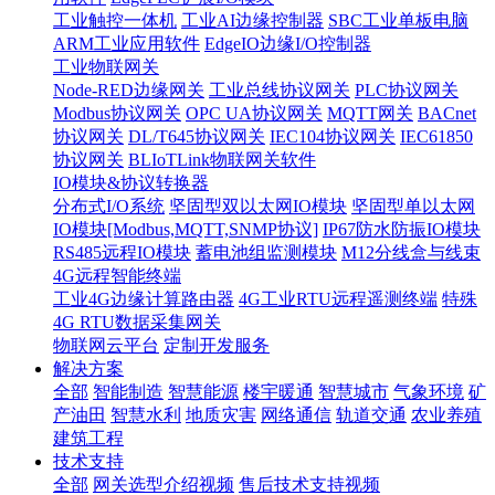
工业触控一体机
工业AI边缘控制器
SBC工业单板电脑
ARM工业应用软件
EdgeIO边缘I/O控制器
工业物联网关
Node-RED边缘网关
工业总线协议网关
PLC协议网关
Modbus协议网关
OPC UA协议网关
MQTT网关
BACnet
协议网关
DL/T645协议网关
IEC104协议网关
IEC61850
协议网关
BLIoTLink物联网关软件
IO模块&协议转换器
分布式I/O系统
坚固型双以太网IO模块
坚固型单以太网
IO模块[Modbus,MQTT,SNMP协议]
IP67防水防振IO模块
RS485远程IO模块
蓄电池组监测模块
M12分线盒与线束
4G远程智能终端
工业4G边缘计算路由器
4G工业RTU远程遥测终端
特殊
4G RTU数据采集网关
物联网云平台
定制开发服务
解决方案
全部
智能制造
智慧能源
楼宇暖通
智慧城市
气象环境
矿
产油田
智慧水利
地质灾害
网络通信
轨道交通
农业养殖
建筑工程
技术支持
全部
网关选型介绍视频
售后技术支持视频