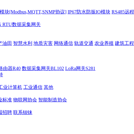
[Modbus,MQTT,SNMP协议]
IP67防水防振IO模块
RS485远
G RTU数据采集网关
产油田
智慧水利
地质灾害
网络通信
轨道交通
农业养殖
建筑工程
路由器R40
数据采集网关BL102
LoRa网关S281
持
M工业计算机
工业通信
其他
业标准
物联网协会
智能制造协会
园招聘
联系钡铼