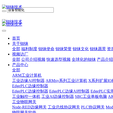
首页
关于钡铼
全部
福利制度
钡铼使命
钡铼荣誉
钡铼文化
钡铼愿景
资
视频访厂
全部
公司介绍视频
快速选型视频
全球化的钡铼
产品介绍
产品中心
全部
ARM工业计算机
工业边缘AI控制器
ARMxy系列工业计算机
X系列扩展IO
EdgePLC边缘控制器
EdgePLC边缘控制器
EdgePLC边缘AI控制器
EdgePLC
工业触控一体机
工业AI边缘控制器
SBC工业单板电脑
A
工业物联网关
Node-RED边缘网关
工业总线协议网关
PLC协议网关
Mo
物联网关软件