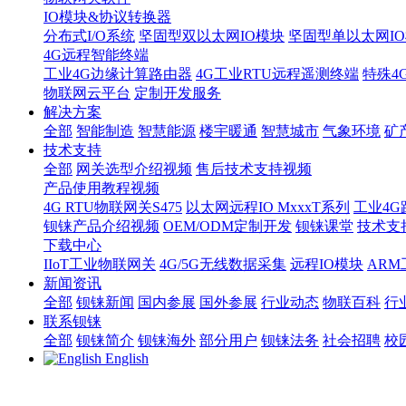
IO模块&协议转换器
分布式I/O系统
坚固型双以太网IO模块
坚固型单以太网IO模块
4G远程智能终端
工业4G边缘计算路由器
4G工业RTU远程遥测终端
特殊4
物联网云平台
定制开发服务
解决方案
全部
智能制造
智慧能源
楼宇暖通
智慧城市
气象环境
矿
技术支持
全部
网关选型介绍视频
售后技术支持视频
产品使用教程视频
4G RTU物联网关S475
以太网远程IO MxxxT系列
工业4G
钡铼产品介绍视频
OEM/ODM定制开发
钡铼课堂
技术支
下载中心
IIoT工业物联网关
4G/5G无线数据采集
远程IO模块
AR
新闻资讯
全部
钡铼新闻
国内参展
国外参展
行业动态
物联百科
行
联系钡铼
全部
钡铼简介
钡铼海外
部分用户
钡铼法务
社会招聘
校
English