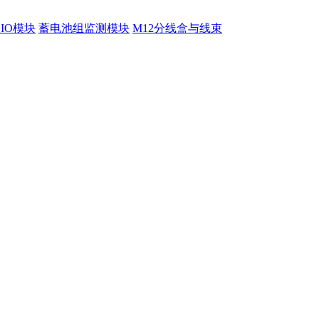
程IO模块
蓄电池组监测模块
M12分线盒与线束