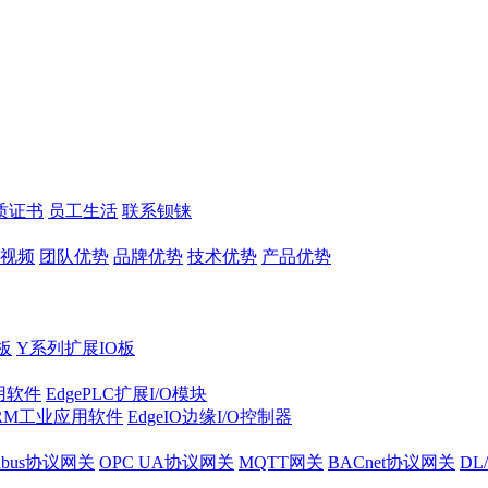
质证书
员工生活
联系钡铼
视频
团队优势
品牌优势
技术优势
产品优势
板
Y系列扩展IO板
实用软件
EdgePLC扩展I/O模块
RM工业应用软件
EdgeIO边缘I/O控制器
dbus协议网关
OPC UA协议网关
MQTT网关
BACnet协议网关
DL