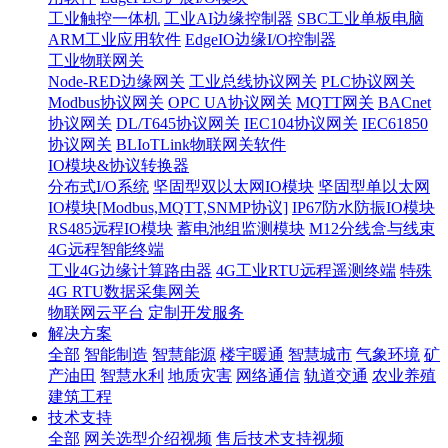
工业触控一体机
工业AI边缘控制器
SBC工业单板电脑
ARM工业应用软件
EdgeIO边缘I/O控制器
工业物联网关
Node-RED边缘网关
工业总线协议网关
PLC协议网关
Modbus协议网关
OPC UA协议网关
MQTT网关
BACnet
协议网关
DL/T645协议网关
IEC104协议网关
IEC61850
协议网关
BLIoTLink物联网关软件
IO模块&协议转换器
分布式I/O系统
坚固型双以太网IO模块
坚固型单以太网
IO模块[Modbus,MQTT,SNMP协议]
IP67防水防振IO模块
RS485远程IO模块
蓄电池组监测模块
M12分线盒与线束
4G远程智能终端
工业4G边缘计算路由器
4G工业RTU远程遥测终端
特殊
4G RTU数据采集网关
物联网云平台
定制开发服务
解决方案
全部
智能制造
智慧能源
楼宇暖通
智慧城市
气象环境
矿
产油田
智慧水利
地质灾害
网络通信
轨道交通
农业养殖
建筑工程
技术支持
全部
网关选型介绍视频
售后技术支持视频