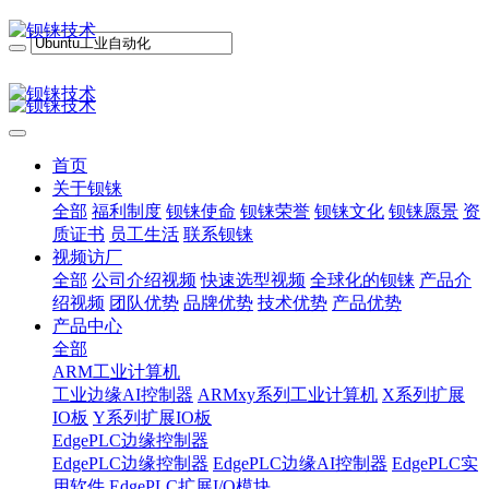
首页
关于钡铼
全部
福利制度
钡铼使命
钡铼荣誉
钡铼文化
钡铼愿景
资
质证书
员工生活
联系钡铼
视频访厂
全部
公司介绍视频
快速选型视频
全球化的钡铼
产品介
绍视频
团队优势
品牌优势
技术优势
产品优势
产品中心
全部
ARM工业计算机
工业边缘AI控制器
ARMxy系列工业计算机
X系列扩展
IO板
Y系列扩展IO板
EdgePLC边缘控制器
EdgePLC边缘控制器
EdgePLC边缘AI控制器
EdgePLC实
用软件
EdgePLC扩展I/O模块