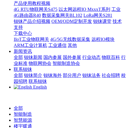
产品使用教程视频
4G RTU物联网关S475
以太网远程IO MxxxT系列
工业
4G路由器R40
数据采集网关BL102
LoRa网关S281
钡铼产品介绍视频
OEM/ODM定制开发
钡铼课堂
技术
支持
下载中心
IIoT工业物联网关
4G/5G无线数据采集
远程IO模块
ARM工业计算机
工业通信
其他
新闻资讯
全部
钡铼新闻
国内参展
国外参展
行业动态
物联百科
行
业标准
物联网协会
智能制造协会
联系钡铼
全部
钡铼简介
钡铼海外
部分用户
钡铼法务
社会招聘
校
园招聘
联系钡铼
English
全部
智能制造
智慧能源
楼宇暖通