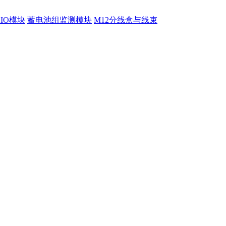
程IO模块
蓄电池组监测模块
M12分线盒与线束