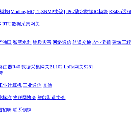
[Modbus,MQTT,SNMP协议]
IP67防水防振IO模块
RS485远
G RTU数据采集网关
产油田
智慧水利
地质灾害
网络通信
轨道交通
农业养殖
建筑工程
路由器R40
数据采集网关BL102
LoRa网关S281
持
M工业计算机
工业通信
其他
业标准
物联网协会
智能制造协会
园招聘
联系钡铼