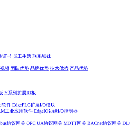
质证书
员工生活
联系钡铼
视频
团队优势
品牌优势
技术优势
产品优势
板
Y系列扩展IO板
实用软件
EdgePLC扩展I/O模块
RM工业应用软件
EdgeIO边缘I/O控制器
dbus协议网关
OPC UA协议网关
MQTT网关
BACnet协议网关
DL