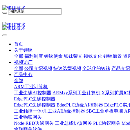
首页
关于钡铼
全部
福利制度
钡铼使命
钡铼荣誉
钡铼文化
钡铼愿景
资
视频访厂
全部
公司介绍视频
快速选型视频
全球化的钡铼
产品介绍
产品中心
全部
ARM工业计算机
工业边缘AI控制器
ARMxy系列工业计算机
X系列扩展IO
EdgePLC边缘控制器
EdgePLC边缘控制器
EdgePLC边缘AI控制器
EdgePLC
工业触控一体机
工业AI边缘控制器
SBC工业单板电脑
A
工业物联网关
Node-RED边缘网关
工业总线协议网关
PLC协议网关
Mo
物联网关软件