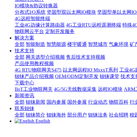
IO模块&协议转换器
分布式I/O系统
坚固型双以太网IO模块
坚固型单以太网IO模块
4G远程智能终端
工业4G边缘计算路由器
4G工业RTU远程遥测终端
特殊4
物联网云平台
定制开发服务
解决方案
全部
智能制造
智慧能源
楼宇暖通
智慧城市
气象环境
矿
技术支持
全部
网关选型介绍视频
售后技术支持视频
产品使用教程视频
4G RTU物联网关S475
以太网远程IO MxxxT系列
工业4G
钡铼产品介绍视频
OEM/ODM定制开发
钡铼课堂
技术支
下载中心
IIoT工业物联网关
4G/5G无线数据采集
远程IO模块
AR
新闻资讯
全部
钡铼新闻
国内参展
国外参展
行业动态
物联百科
行
联系钡铼
全部
钡铼简介
钡铼海外
部分用户
钡铼法务
社会招聘
校
English