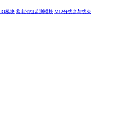
程IO模块
蓄电池组监测模块
M12分线盒与线束