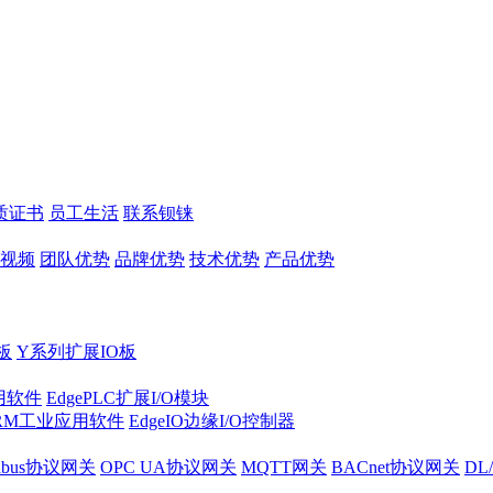
质证书
员工生活
联系钡铼
视频
团队优势
品牌优势
技术优势
产品优势
板
Y系列扩展IO板
实用软件
EdgePLC扩展I/O模块
RM工业应用软件
EdgeIO边缘I/O控制器
dbus协议网关
OPC UA协议网关
MQTT网关
BACnet协议网关
DL