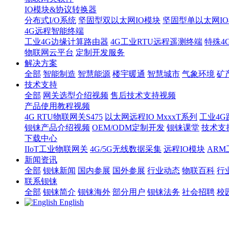
IO模块&协议转换器
分布式I/O系统
坚固型双以太网IO模块
坚固型单以太网IO模块
4G远程智能终端
工业4G边缘计算路由器
4G工业RTU远程遥测终端
特殊4
物联网云平台
定制开发服务
解决方案
全部
智能制造
智慧能源
楼宇暖通
智慧城市
气象环境
矿
技术支持
全部
网关选型介绍视频
售后技术支持视频
产品使用教程视频
4G RTU物联网关S475
以太网远程IO MxxxT系列
工业4G
钡铼产品介绍视频
OEM/ODM定制开发
钡铼课堂
技术支
下载中心
IIoT工业物联网关
4G/5G无线数据采集
远程IO模块
AR
新闻资讯
全部
钡铼新闻
国内参展
国外参展
行业动态
物联百科
行
联系钡铼
全部
钡铼简介
钡铼海外
部分用户
钡铼法务
社会招聘
校
English