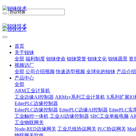
首页
关于钡铼
全部
福利制度
钡铼使命
钡铼荣誉
钡铼文化
钡铼愿景
资
视频访厂
全部
公司介绍视频
快速选型视频
全球化的钡铼
产品介绍
产品中心
全部
ARM工业计算机
工业边缘AI控制器
ARMxy系列工业计算机
X系列扩展IO
EdgePLC边缘控制器
EdgePLC边缘控制器
EdgePLC边缘AI控制器
EdgePLC
工业触控一体机
工业AI边缘控制器
SBC工业单板电脑
A
工业物联网关
Node-RED边缘网关
工业总线协议网关
PLC协议网关
Mo
物联网关软件