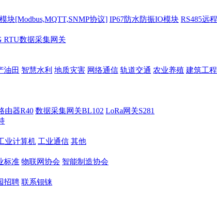
[Modbus,MQTT,SNMP协议]
IP67防水防振IO模块
RS485远
G RTU数据采集网关
产油田
智慧水利
地质灾害
网络通信
轨道交通
农业养殖
建筑工程
路由器R40
数据采集网关BL102
LoRa网关S281
持
M工业计算机
工业通信
其他
业标准
物联网协会
智能制造协会
园招聘
联系钡铼