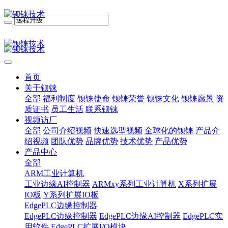
首页
关于钡铼
全部
福利制度
钡铼使命
钡铼荣誉
钡铼文化
钡铼愿景
资
质证书
员工生活
联系钡铼
视频访厂
全部
公司介绍视频
快速选型视频
全球化的钡铼
产品介
绍视频
团队优势
品牌优势
技术优势
产品优势
产品中心
全部
ARM工业计算机
工业边缘AI控制器
ARMxy系列工业计算机
X系列扩展
IO板
Y系列扩展IO板
EdgePLC边缘控制器
EdgePLC边缘控制器
EdgePLC边缘AI控制器
EdgePLC实
用软件
EdgePLC扩展I/O模块