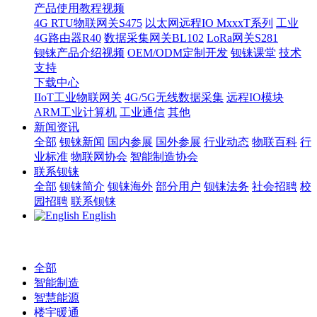
产品使用教程视频
4G RTU物联网关S475
以太网远程IO MxxxT系列
工业
4G路由器R40
数据采集网关BL102
LoRa网关S281
钡铼产品介绍视频
OEM/ODM定制开发
钡铼课堂
技术
支持
下载中心
IIoT工业物联网关
4G/5G无线数据采集
远程IO模块
ARM工业计算机
工业通信
其他
新闻资讯
全部
钡铼新闻
国内参展
国外参展
行业动态
物联百科
行
业标准
物联网协会
智能制造协会
联系钡铼
全部
钡铼简介
钡铼海外
部分用户
钡铼法务
社会招聘
校
园招聘
联系钡铼
English
全部
智能制造
智慧能源
楼宇暖通