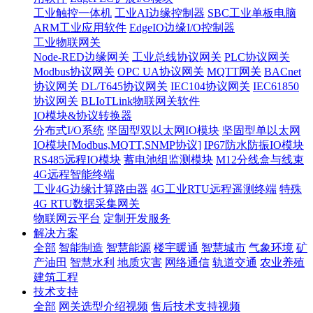
工业触控一体机
工业AI边缘控制器
SBC工业单板电脑
ARM工业应用软件
EdgeIO边缘I/O控制器
工业物联网关
Node-RED边缘网关
工业总线协议网关
PLC协议网关
Modbus协议网关
OPC UA协议网关
MQTT网关
BACnet
协议网关
DL/T645协议网关
IEC104协议网关
IEC61850
协议网关
BLIoTLink物联网关软件
IO模块&协议转换器
分布式I/O系统
坚固型双以太网IO模块
坚固型单以太网
IO模块[Modbus,MQTT,SNMP协议]
IP67防水防振IO模块
RS485远程IO模块
蓄电池组监测模块
M12分线盒与线束
4G远程智能终端
工业4G边缘计算路由器
4G工业RTU远程遥测终端
特殊
4G RTU数据采集网关
物联网云平台
定制开发服务
解决方案
全部
智能制造
智慧能源
楼宇暖通
智慧城市
气象环境
矿
产油田
智慧水利
地质灾害
网络通信
轨道交通
农业养殖
建筑工程
技术支持
全部
网关选型介绍视频
售后技术支持视频