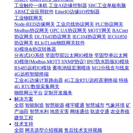
工业触控一体机
工业AI边缘控制器
SBC工业单板电脑
ARM工业应用软件
EdgeIO边缘I/O控制器
工业物联网关
Node-RED边缘网关
工业总线协议网关
PLC协议网关
Modbus协议网关
OPC UA协议网关
MQTT网关
BACnet
协议网关
DL/T645协议网关
IEC104协议网关
IEC61850
协议网关
BLIoTLink物联网关软件
IO模块&协议转换器
分布式I/O系统
坚固型双以太网IO模块
坚固型单以太网
IO模块[Modbus,MQTT,SNMP协议]
IP67防水防振IO模块
RS485远程IO模块
蓄电池组监测模块
M12分线盒与线束
4G远程智能终端
工业4G边缘计算路由器
4G工业RTU远程遥测终端
特殊
4G RTU数据采集网关
物联网云平台
定制开发服务
解决方案
全部
智能制造
智慧能源
楼宇暖通
智慧城市
气象环境
矿
产油田
智慧水利
地质灾害
网络通信
轨道交通
农业养殖
建筑工程
技术支持
全部
网关选型介绍视频
售后技术支持视频