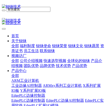
首页
关于钡铼
全部
福利制度
钡铼使命
钡铼荣誉
钡铼文化
钡铼愿景
资
质证书
员工生活
联系钡铼
视频访厂
全部
公司介绍视频
快速选型视频
全球化的钡铼
产品介
绍视频
团队优势
品牌优势
技术优势
产品优势
产品中心
全部
ARM工业计算机
工业边缘AI控制器
ARMxy系列工业计算机
X系列扩展
IO板
Y系列扩展IO板
EdgePLC边缘控制器
EdgePLC边缘控制器
EdgePLC边缘AI控制器
EdgePLC实
用软件
EdgePLC扩展I/O模块