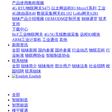
产品使用教程视频
4G RTU物联网关S475
以太网远程IO MxxxT系列
工业
4G路由器R40
数据采集网关BL102
LoRa网关S281
钡铼产品介绍视频
OEM/ODM定制开发
钡铼课堂
技术
支持
下载中心
IIoT工业物联网关
4G/5G无线数据采集
远程IO模块
ARM工业计算机
工业通信
其他
新闻资讯
全部
钡铼新闻
国内参展
国外参展
行业动态
物联百科
行
业标准
物联网协会
智能制造协会
联系钡铼
全部
钡铼简介
钡铼海外
部分用户
钡铼法务
社会招聘
校
园招聘
联系钡铼
English
全部
智能制造
智慧能源
楼宇暖通