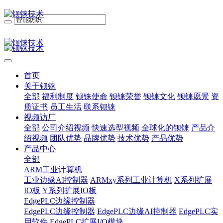
首页
关于钡铼
全部
福利制度
钡铼使命
钡铼荣誉
钡铼文化
钡铼愿景
资
质证书
员工生活
联系钡铼
视频访厂
全部
公司介绍视频
快速选型视频
全球化的钡铼
产品介
绍视频
团队优势
品牌优势
技术优势
产品优势
产品中心
全部
ARM工业计算机
工业边缘AI控制器
ARMxy系列工业计算机
X系列扩展
IO板
Y系列扩展IO板
EdgePLC边缘控制器
EdgePLC边缘控制器
EdgePLC边缘AI控制器
EdgePLC实
用软件
EdgePLC扩展I/O模块