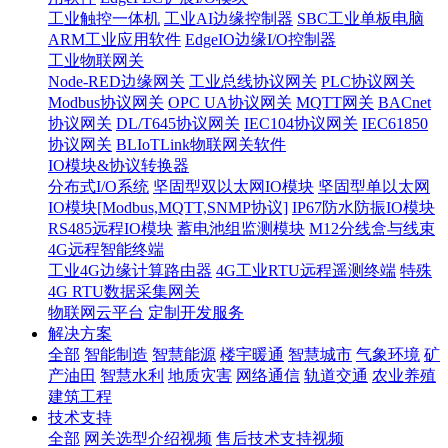
工业触控一体机
工业AI边缘控制器
SBC工业单板电脑
ARM工业应用软件
EdgeIO边缘I/O控制器
工业物联网关
Node-RED边缘网关
工业总线协议网关
PLC协议网关
Modbus协议网关
OPC UA协议网关
MQTT网关
BACnet
协议网关
DL/T645协议网关
IEC104协议网关
IEC61850
协议网关
BLIoTLink物联网关软件
IO模块&协议转换器
分布式I/O系统
坚固型双以太网IO模块
坚固型单以太网
IO模块[Modbus,MQTT,SNMP协议]
IP67防水防振IO模块
RS485远程IO模块
蓄电池组监测模块
M12分线盒与线束
4G远程智能终端
工业4G边缘计算路由器
4G工业RTU远程遥测终端
特殊
4G RTU数据采集网关
物联网云平台
定制开发服务
解决方案
全部
智能制造
智慧能源
楼宇暖通
智慧城市
气象环境
矿
产油田
智慧水利
地质灾害
网络通信
轨道交通
农业养殖
建筑工程
技术支持
全部
网关选型介绍视频
售后技术支持视频