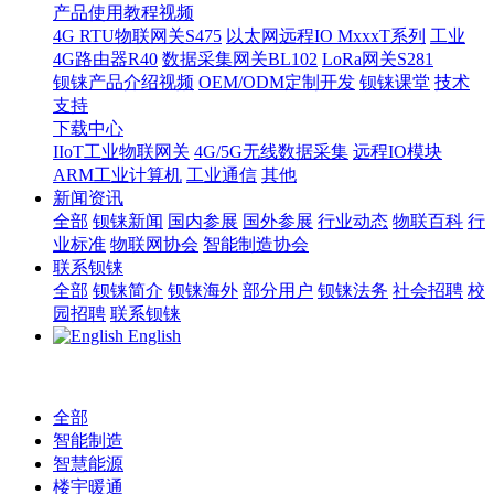
产品使用教程视频
4G RTU物联网关S475
以太网远程IO MxxxT系列
工业
4G路由器R40
数据采集网关BL102
LoRa网关S281
钡铼产品介绍视频
OEM/ODM定制开发
钡铼课堂
技术
支持
下载中心
IIoT工业物联网关
4G/5G无线数据采集
远程IO模块
ARM工业计算机
工业通信
其他
新闻资讯
全部
钡铼新闻
国内参展
国外参展
行业动态
物联百科
行
业标准
物联网协会
智能制造协会
联系钡铼
全部
钡铼简介
钡铼海外
部分用户
钡铼法务
社会招聘
校
园招聘
联系钡铼
English
全部
智能制造
智慧能源
楼宇暖通