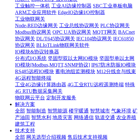
工业触控一体机
工业AI边缘控制器
SBC工业单板电脑
ARM工业应用软件
EdgeIO边缘I/O控制器
工业物联网关
Node-RED边缘网关
工业总线协议网关
PLC协议网关
Modbus协议网关
OPC UA协议网关
MQTT网关
BACnet
协议网关
DL/T645协议网关
IEC104协议网关
IEC61850
协议网关
BLIoTLink物联网关软件
IO模块&协议转换器
分布式I/O系统
坚固型双以太网IO模块
坚固型单以太网
IO模块[Modbus,MQTT,SNMP协议]
IP67防水防振IO模块
RS485远程IO模块
蓄电池组监测模块
M12分线盒与线束
4G远程智能终端
工业4G边缘计算路由器
4G工业RTU远程遥测终端
特殊
4G RTU数据采集网关
物联网云平台
定制开发服务
解决方案
全部
智能制造
智慧能源
楼宇暖通
智慧城市
气象环境
矿
产油田
智慧水利
地质灾害
网络通信
轨道交通
农业养殖
建筑工程
技术支持
全部
网关选型介绍视频
售后技术支持视频