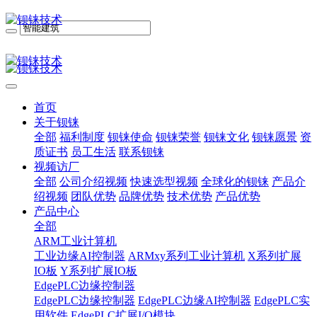
首页
关于钡铼
全部
福利制度
钡铼使命
钡铼荣誉
钡铼文化
钡铼愿景
资
质证书
员工生活
联系钡铼
视频访厂
全部
公司介绍视频
快速选型视频
全球化的钡铼
产品介
绍视频
团队优势
品牌优势
技术优势
产品优势
产品中心
全部
ARM工业计算机
工业边缘AI控制器
ARMxy系列工业计算机
X系列扩展
IO板
Y系列扩展IO板
EdgePLC边缘控制器
EdgePLC边缘控制器
EdgePLC边缘AI控制器
EdgePLC实
用软件
EdgePLC扩展I/O模块