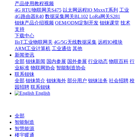
产品使用教程视频
4G RTU物联网关S475
以太网远程IO MxxxT系列
工业
4G路由器R40
数据采集网关BL102
LoRa网关S281
钡铼产品介绍视频
OEM/ODM定制开发
钡铼课堂
技术
支持
下载中心
IIoT工业物联网关
4G/5G无线数据采集
远程IO模块
ARM工业计算机
工业通信
其他
新闻资讯
全部
钡铼新闻
国内参展
国外参展
行业动态
物联百科
行
业标准
物联网协会
智能制造协会
联系钡铼
全部
钡铼简介
钡铼海外
部分用户
钡铼法务
社会招聘
校
园招聘
联系钡铼
English
全部
智能制造
智慧能源
楼宇暖通