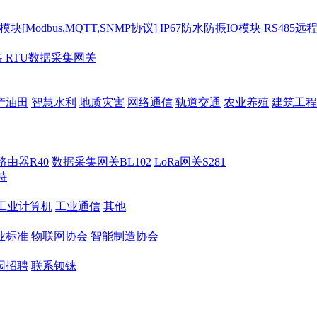
[Modbus,MQTT,SNMP协议]
IP67防水防振IO模块
RS485远
G RTU数据采集网关
产油田
智慧水利
地质灾害
网络通信
轨道交通
农业养殖
建筑工程
路由器R40
数据采集网关BL102
LoRa网关S281
持
M工业计算机
工业通信
其他
业标准
物联网协会
智能制造协会
园招聘
联系钡铼