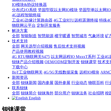
IO模块&协议转换器
分布式I/O系统
坚固型双以太网IO模块
坚固型单以太网IO模块
4G远程智能终端
工业4G边缘计算路由器
4G工业RTU远程遥测终端
特殊4
物联网云平台
定制开发服务
解决方案
全部
智能制造
智慧能源
楼宇暖通
智慧城市
气象环境
矿
技术支持
全部
网关选型介绍视频
售后技术支持视频
产品使用教程视频
4G RTU物联网关S475
以太网远程IO MxxxT系列
工业4G
钡铼产品介绍视频
OEM/ODM定制开发
钡铼课堂
技术支
下载中心
IIoT工业物联网关
4G/5G无线数据采集
远程IO模块
AR
新闻资讯
全部
钡铼新闻
国内参展
国外参展
行业动态
物联百科
行
联系钡铼
全部
钡铼简介
钡铼海外
部分用户
钡铼法务
社会招聘
校
English
钡铼课堂