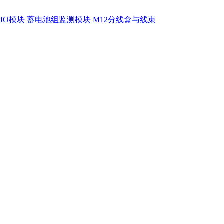
程IO模块
蓄电池组监测模块
M12分线盒与线束