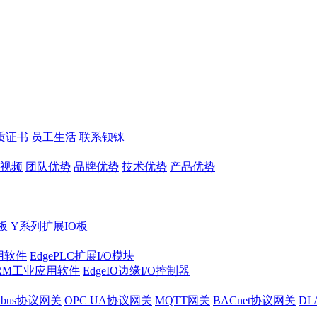
质证书
员工生活
联系钡铼
视频
团队优势
品牌优势
技术优势
产品优势
板
Y系列扩展IO板
实用软件
EdgePLC扩展I/O模块
RM工业应用软件
EdgeIO边缘I/O控制器
dbus协议网关
OPC UA协议网关
MQTT网关
BACnet协议网关
DL