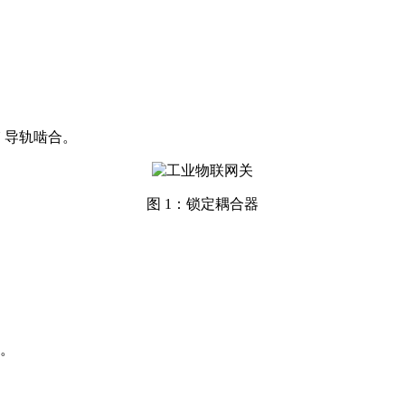
 导轨啮合。
图 1：锁定耦合器
合。