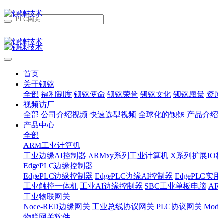
首页
关于钡铼
全部
福利制度
钡铼使命
钡铼荣誉
钡铼文化
钡铼愿景
资
视频访厂
全部
公司介绍视频
快速选型视频
全球化的钡铼
产品介绍
产品中心
全部
ARM工业计算机
工业边缘AI控制器
ARMxy系列工业计算机
X系列扩展IO
EdgePLC边缘控制器
EdgePLC边缘控制器
EdgePLC边缘AI控制器
EdgePLC
工业触控一体机
工业AI边缘控制器
SBC工业单板电脑
A
工业物联网关
Node-RED边缘网关
工业总线协议网关
PLC协议网关
Mo
物联网关软件