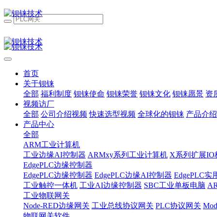
首页
关于钡铼
全部
福利制度
钡铼使命
钡铼荣誉
钡铼文化
钡铼愿景
资
视频访厂
全部
公司介绍视频
快速选型视频
全球化的钡铼
产品介绍
产品中心
全部
ARM工业计算机
工业边缘AI控制器
ARMxy系列工业计算机
X系列扩展IO
EdgePLC边缘控制器
EdgePLC边缘控制器
EdgePLC边缘AI控制器
EdgePLC
工业触控一体机
工业AI边缘控制器
SBC工业单板电脑
A
工业物联网关
Node-RED边缘网关
工业总线协议网关
PLC协议网关
Mo
物联网关软件