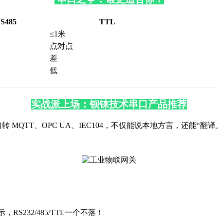
S485
TTL
≤1米
点对点
差
低
实战派上场：钡铼技术串口产品推荐
，串口转 MQTT、OPC UA、IEC104，不仅能说本地方言，还能“翻
232/485/TTL一个不落！