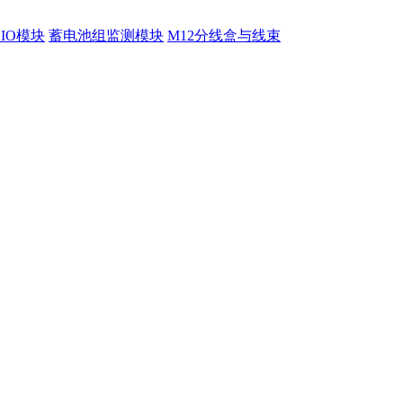
程IO模块
蓄电池组监测模块
M12分线盒与线束