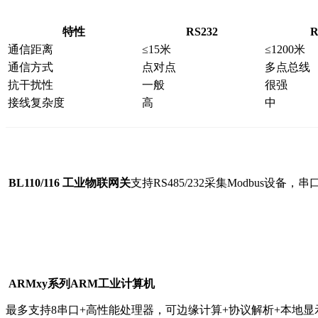
特性
RS232
R
通信距离
≤15米
≤1200米
通信方式
点对点
多点总线
抗干扰性
一般
很强
接线复杂度
高
中
BL110/116 工业物联网关
支持RS485/232采集Modbus设备
ARMxy系列ARM工业计算机
最多支持8串口+高性能处理器，可边缘计算+协议解析+本地显示，RS