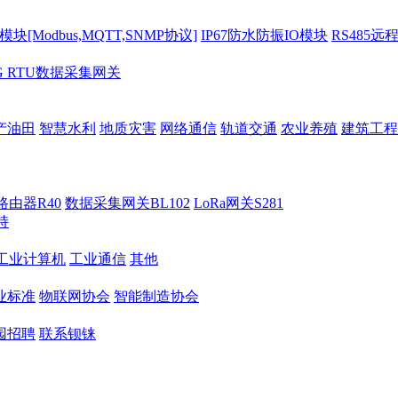
[Modbus,MQTT,SNMP协议]
IP67防水防振IO模块
RS485远
G RTU数据采集网关
产油田
智慧水利
地质灾害
网络通信
轨道交通
农业养殖
建筑工程
路由器R40
数据采集网关BL102
LoRa网关S281
持
M工业计算机
工业通信
其他
业标准
物联网协会
智能制造协会
园招聘
联系钡铼