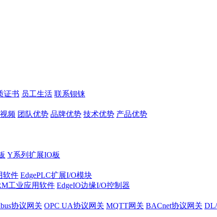
质证书
员工生活
联系钡铼
视频
团队优势
品牌优势
技术优势
产品优势
板
Y系列扩展IO板
实用软件
EdgePLC扩展I/O模块
RM工业应用软件
EdgeIO边缘I/O控制器
dbus协议网关
OPC UA协议网关
MQTT网关
BACnet协议网关
DL