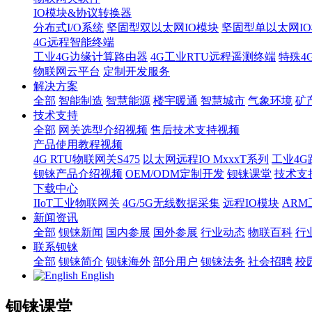
IO模块&协议转换器
分布式I/O系统
坚固型双以太网IO模块
坚固型单以太网IO模块
4G远程智能终端
工业4G边缘计算路由器
4G工业RTU远程遥测终端
特殊4
物联网云平台
定制开发服务
解决方案
全部
智能制造
智慧能源
楼宇暖通
智慧城市
气象环境
矿
技术支持
全部
网关选型介绍视频
售后技术支持视频
产品使用教程视频
4G RTU物联网关S475
以太网远程IO MxxxT系列
工业4G
钡铼产品介绍视频
OEM/ODM定制开发
钡铼课堂
技术支
下载中心
IIoT工业物联网关
4G/5G无线数据采集
远程IO模块
AR
新闻资讯
全部
钡铼新闻
国内参展
国外参展
行业动态
物联百科
行
联系钡铼
全部
钡铼简介
钡铼海外
部分用户
钡铼法务
社会招聘
校
English
钡铼课堂