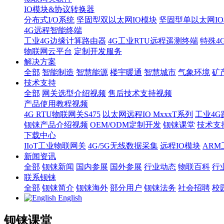
IO模块&协议转换器
分布式I/O系统
坚固型双以太网IO模块
坚固型单以太网IO模块
4G远程智能终端
工业4G边缘计算路由器
4G工业RTU远程遥测终端
特殊4
物联网云平台
定制开发服务
解决方案
全部
智能制造
智慧能源
楼宇暖通
智慧城市
气象环境
矿
技术支持
全部
网关选型介绍视频
售后技术支持视频
产品使用教程视频
4G RTU物联网关S475
以太网远程IO MxxxT系列
工业4G
钡铼产品介绍视频
OEM/ODM定制开发
钡铼课堂
技术支
下载中心
IIoT工业物联网关
4G/5G无线数据采集
远程IO模块
AR
新闻资讯
全部
钡铼新闻
国内参展
国外参展
行业动态
物联百科
行
联系钡铼
全部
钡铼简介
钡铼海外
部分用户
钡铼法务
社会招聘
校
English
钡铼课堂