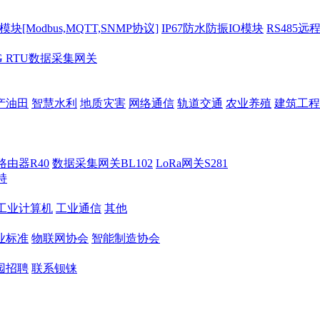
[Modbus,MQTT,SNMP协议]
IP67防水防振IO模块
RS485远
G RTU数据采集网关
产油田
智慧水利
地质灾害
网络通信
轨道交通
农业养殖
建筑工程
路由器R40
数据采集网关BL102
LoRa网关S281
持
M工业计算机
工业通信
其他
业标准
物联网协会
智能制造协会
园招聘
联系钡铼