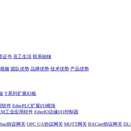
质证书
员工生活
联系钡铼
视频
团队优势
品牌优势
技术优势
产品优势
板
Y系列扩展IO板
实用软件
EdgePLC扩展I/O模块
RM工业应用软件
EdgeIO边缘I/O控制器
dbus协议网关
OPC UA协议网关
MQTT网关
BACnet协议网关
DL