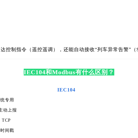
达控制指令（遥控遥调），还能自动接收“列车异常告警”（S
IEC104和Modbus有什么区别？
IEC104
系统专用
主动上报
 TCP
带时间戳