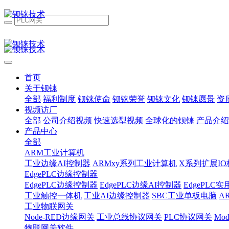
首页
关于钡铼
全部
福利制度
钡铼使命
钡铼荣誉
钡铼文化
钡铼愿景
资
视频访厂
全部
公司介绍视频
快速选型视频
全球化的钡铼
产品介绍
产品中心
全部
ARM工业计算机
工业边缘AI控制器
ARMxy系列工业计算机
X系列扩展IO
EdgePLC边缘控制器
EdgePLC边缘控制器
EdgePLC边缘AI控制器
EdgePLC
工业触控一体机
工业AI边缘控制器
SBC工业单板电脑
A
工业物联网关
Node-RED边缘网关
工业总线协议网关
PLC协议网关
Mo
物联网关软件