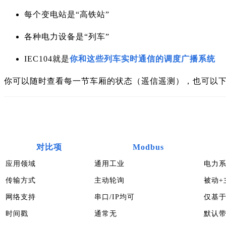
每个变电站是“高铁站”
各种电力设备是“列车”
IEC104就是
你和这些列车实时通信的调度广播系统
你可以随时查看每一节车厢的状态（遥信遥测），也可以下
对比项
Modbus
应用领域
通用工业
电力
传输方式
主动轮询
被动+
网络支持
串口/IP均可
仅基于
时间戳
通常无
默认