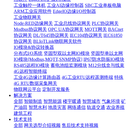
工业触控一体机
工业AI边缘控制器
SBC工业单板电脑
ARM工业应用软件
EdgeIO边缘I/O控制器
工业物联网关
Node-RED边缘网关
工业总线协议网关
PLC协议网关
Modbus协议网关
OPC UA协议网关
MQTT网关
BACnet
协议网关
DL/T645协议网关
IEC104协议网关
IEC61850
协议网关
BLIoTLink物联网关软件
IO模块&协议转换器
分布式I/O系统
坚固型双以太网IO模块
坚固型单以太网
IO模块[Modbus,MQTT,SNMP协议]
IP67防水防振IO模块
RS485远程IO模块
蓄电池组监测模块
M12分线盒与线束
4G远程智能终端
工业4G边缘计算路由器
4G工业RTU远程遥测终端
特殊
4G RTU数据采集网关
物联网云平台
定制开发服务
解决方案
全部
智能制造
智慧能源
楼宇暖通
智慧城市
气象环境
矿
产油田
智慧水利
地质灾害
网络通信
轨道交通
农业养殖
建筑工程
技术支持
全部
网关选型介绍视频
售后技术支持视频