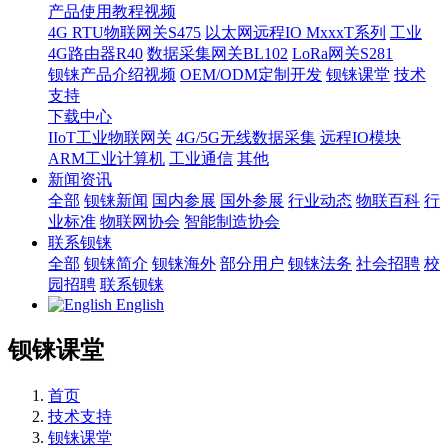
产品使用教程视频
4G RTU物联网关S475
以太网远程IO MxxxT系列
工业
4G路由器R40
数据采集网关BL102
LoRa网关S281
钡铼产品介绍视频
OEM/ODM定制开发
钡铼课堂
技术
支持
下载中心
IIoT工业物联网关
4G/5G无线数据采集
远程IO模块
ARM工业计算机
工业通信
其他
新闻资讯
全部
钡铼新闻
国内参展
国外参展
行业动态
物联百科
行
业标准
物联网协会
智能制造协会
联系钡铼
全部
钡铼简介
钡铼海外
部分用户
钡铼法务
社会招聘
校
园招聘
联系钡铼
English
钡铼课堂
首页
技术支持
钡铼课堂