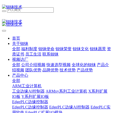
首页
关于钡铼
全部
福利制度
钡铼使命
钡铼荣誉
钡铼文化
钡铼愿景
资
质证书
员工生活
联系钡铼
视频访厂
全部
公司介绍视频
快速选型视频
全球化的钡铼
产品介
绍视频
团队优势
品牌优势
技术优势
产品优势
产品中心
全部
ARM工业计算机
工业边缘AI控制器
ARMxy系列工业计算机
X系列扩展
IO板
Y系列扩展IO板
EdgePLC边缘控制器
EdgePLC边缘控制器
EdgePLC边缘AI控制器
EdgePLC实
用软件
EdgePLC扩展I/O模块