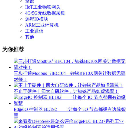
全部
IIoT工业物联网关
4G/5G无线数据采集
远程IO模块
ARM工业计算机
工业通信
其他
为你推荐
三步打通Modbus与IEC104，钡铼BE10X网关让数据无缝
对接！
不止于硬件｜四大自研软件，让钡铼产品如虎添翼！
EdgeIO 控制器 BL192 —— 让每个 IO 节点都拥有边缘智
慧