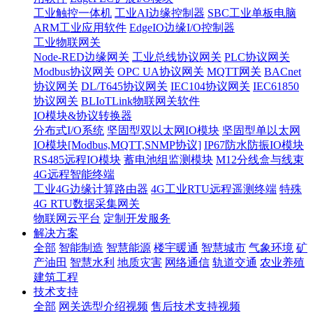
工业触控一体机
工业AI边缘控制器
SBC工业单板电脑
ARM工业应用软件
EdgeIO边缘I/O控制器
工业物联网关
Node-RED边缘网关
工业总线协议网关
PLC协议网关
Modbus协议网关
OPC UA协议网关
MQTT网关
BACnet
协议网关
DL/T645协议网关
IEC104协议网关
IEC61850
协议网关
BLIoTLink物联网关软件
IO模块&协议转换器
分布式I/O系统
坚固型双以太网IO模块
坚固型单以太网
IO模块[Modbus,MQTT,SNMP协议]
IP67防水防振IO模块
RS485远程IO模块
蓄电池组监测模块
M12分线盒与线束
4G远程智能终端
工业4G边缘计算路由器
4G工业RTU远程遥测终端
特殊
4G RTU数据采集网关
物联网云平台
定制开发服务
解决方案
全部
智能制造
智慧能源
楼宇暖通
智慧城市
气象环境
矿
产油田
智慧水利
地质灾害
网络通信
轨道交通
农业养殖
建筑工程
技术支持
全部
网关选型介绍视频
售后技术支持视频