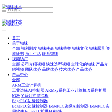
首页
关于钡铼
全部
福利制度
钡铼使命
钡铼荣誉
钡铼文化
钡铼愿景
资
质证书
员工生活
联系钡铼
视频访厂
全部
公司介绍视频
快速选型视频
全球化的钡铼
产品介
绍视频
团队优势
品牌优势
技术优势
产品优势
产品中心
全部
ARM工业计算机
工业边缘AI控制器
ARMxy系列工业计算机
X系列扩展
IO板
Y系列扩展IO板
EdgePLC边缘控制器
EdgePLC边缘控制器
EdgePLC边缘AI控制器
EdgePLC实
用软件
EdgePLC扩展I/O模块