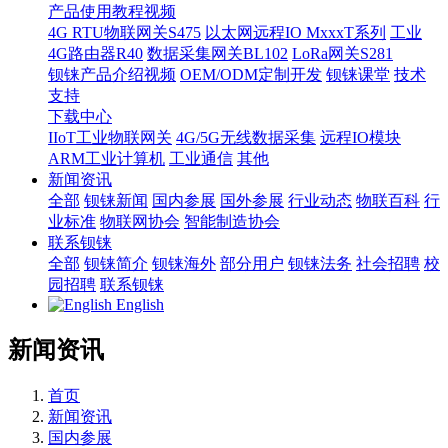
产品使用教程视频
4G RTU物联网关S475
以太网远程IO MxxxT系列
工业
4G路由器R40
数据采集网关BL102
LoRa网关S281
钡铼产品介绍视频
OEM/ODM定制开发
钡铼课堂
技术
支持
下载中心
IIoT工业物联网关
4G/5G无线数据采集
远程IO模块
ARM工业计算机
工业通信
其他
新闻资讯
全部
钡铼新闻
国内参展
国外参展
行业动态
物联百科
行
业标准
物联网协会
智能制造协会
联系钡铼
全部
钡铼简介
钡铼海外
部分用户
钡铼法务
社会招聘
校
园招聘
联系钡铼
English
新闻资讯
首页
新闻资讯
国内参展