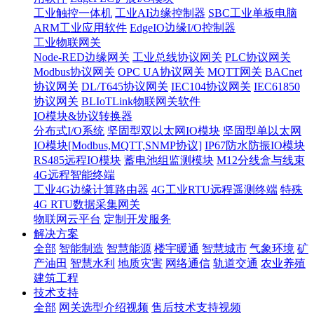
工业触控一体机
工业AI边缘控制器
SBC工业单板电脑
ARM工业应用软件
EdgeIO边缘I/O控制器
工业物联网关
Node-RED边缘网关
工业总线协议网关
PLC协议网关
Modbus协议网关
OPC UA协议网关
MQTT网关
BACnet
协议网关
DL/T645协议网关
IEC104协议网关
IEC61850
协议网关
BLIoTLink物联网关软件
IO模块&协议转换器
分布式I/O系统
坚固型双以太网IO模块
坚固型单以太网
IO模块[Modbus,MQTT,SNMP协议]
IP67防水防振IO模块
RS485远程IO模块
蓄电池组监测模块
M12分线盒与线束
4G远程智能终端
工业4G边缘计算路由器
4G工业RTU远程遥测终端
特殊
4G RTU数据采集网关
物联网云平台
定制开发服务
解决方案
全部
智能制造
智慧能源
楼宇暖通
智慧城市
气象环境
矿
产油田
智慧水利
地质灾害
网络通信
轨道交通
农业养殖
建筑工程
技术支持
全部
网关选型介绍视频
售后技术支持视频