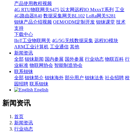
产品使用教程视频
4G RTU物联网关S475
以太网远程IO MxxxT系列
工业
4G路由器R40
数据采集网关BL102
LoRa网关S281
钡铼产品介绍视频
OEM/ODM定制开发
钡铼课堂
技术
支持
下载中心
IIoT工业物联网关
4G/5G无线数据采集
远程IO模块
ARM工业计算机
工业通信
其他
新闻资讯
全部
钡铼新闻
国内参展
国外参展
行业动态
物联百科
行
业标准
物联网协会
智能制造协会
联系钡铼
全部
钡铼简介
钡铼海外
部分用户
钡铼法务
社会招聘
校
园招聘
联系钡铼
English
新闻资讯
首页
新闻资讯
行业动态