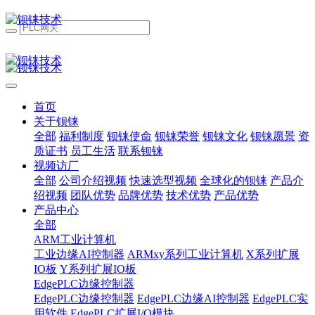
首页
关于钡铼
全部
福利制度
钡铼使命
钡铼荣誉
钡铼文化
钡铼愿景
资
质证书
员工生活
联系钡铼
视频访厂
全部
公司介绍视频
快速选型视频
全球化的钡铼
产品介
绍视频
团队优势
品牌优势
技术优势
产品优势
产品中心
全部
ARM工业计算机
工业边缘AI控制器
ARMxy系列工业计算机
X系列扩展
IO板
Y系列扩展IO板
EdgePLC边缘控制器
EdgePLC边缘控制器
EdgePLC边缘AI控制器
EdgePLC实
用软件
EdgePLC扩展I/O模块