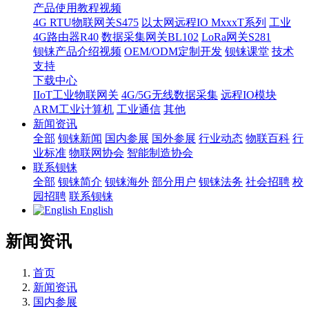
产品使用教程视频
4G RTU物联网关S475
以太网远程IO MxxxT系列
工业
4G路由器R40
数据采集网关BL102
LoRa网关S281
钡铼产品介绍视频
OEM/ODM定制开发
钡铼课堂
技术
支持
下载中心
IIoT工业物联网关
4G/5G无线数据采集
远程IO模块
ARM工业计算机
工业通信
其他
新闻资讯
全部
钡铼新闻
国内参展
国外参展
行业动态
物联百科
行
业标准
物联网协会
智能制造协会
联系钡铼
全部
钡铼简介
钡铼海外
部分用户
钡铼法务
社会招聘
校
园招聘
联系钡铼
English
新闻资讯
首页
新闻资讯
国内参展