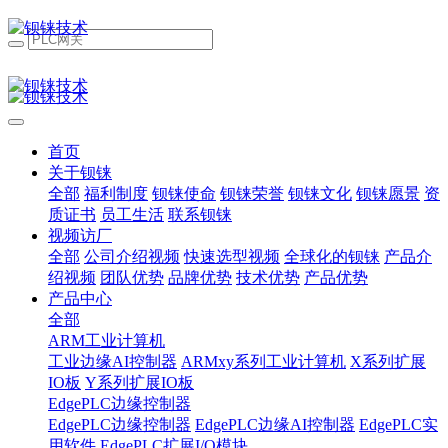
首页
关于钡铼
全部
福利制度
钡铼使命
钡铼荣誉
钡铼文化
钡铼愿景
资
质证书
员工生活
联系钡铼
视频访厂
全部
公司介绍视频
快速选型视频
全球化的钡铼
产品介
绍视频
团队优势
品牌优势
技术优势
产品优势
产品中心
全部
ARM工业计算机
工业边缘AI控制器
ARMxy系列工业计算机
X系列扩展
IO板
Y系列扩展IO板
EdgePLC边缘控制器
EdgePLC边缘控制器
EdgePLC边缘AI控制器
EdgePLC实
用软件
EdgePLC扩展I/O模块