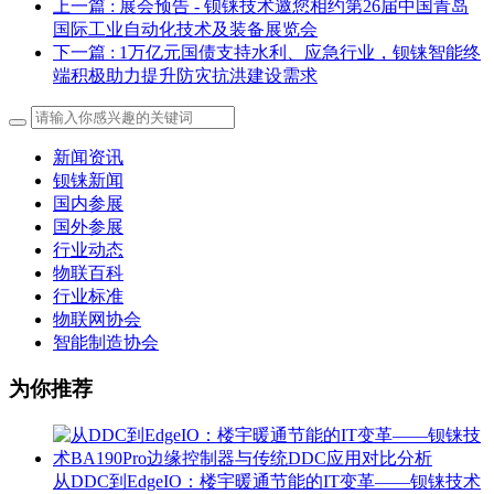
上一篇
: 展会预告 - 钡铼技术邀您相约第26届中国青岛
国际工业自动化技术及装备展览会
下一篇
: 1万亿元国债支持水利、应急行业，钡铼智能终
端积极助力提升防灾抗洪建设需求
新闻资讯
钡铼新闻
国内参展
国外参展
行业动态
物联百科
行业标准
物联网协会
智能制造协会
为你推荐
从DDC到EdgeIO：楼宇暖通节能的IT变革——钡铼技术