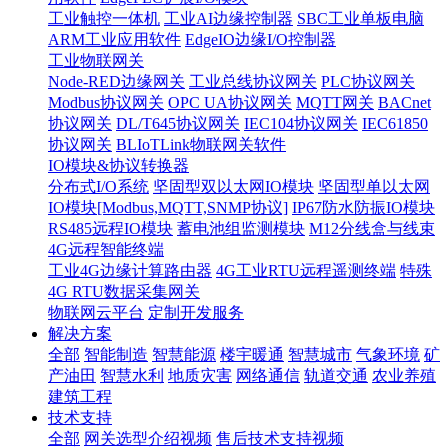
工业触控一体机
工业AI边缘控制器
SBC工业单板电脑
ARM工业应用软件
EdgeIO边缘I/O控制器
工业物联网关
Node-RED边缘网关
工业总线协议网关
PLC协议网关
Modbus协议网关
OPC UA协议网关
MQTT网关
BACnet
协议网关
DL/T645协议网关
IEC104协议网关
IEC61850
协议网关
BLIoTLink物联网关软件
IO模块&协议转换器
分布式I/O系统
坚固型双以太网IO模块
坚固型单以太网
IO模块[Modbus,MQTT,SNMP协议]
IP67防水防振IO模块
RS485远程IO模块
蓄电池组监测模块
M12分线盒与线束
4G远程智能终端
工业4G边缘计算路由器
4G工业RTU远程遥测终端
特殊
4G RTU数据采集网关
物联网云平台
定制开发服务
解决方案
全部
智能制造
智慧能源
楼宇暖通
智慧城市
气象环境
矿
产油田
智慧水利
地质灾害
网络通信
轨道交通
农业养殖
建筑工程
技术支持
全部
网关选型介绍视频
售后技术支持视频