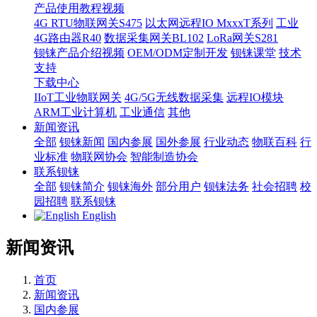
产品使用教程视频
4G RTU物联网关S475
以太网远程IO MxxxT系列
工业
4G路由器R40
数据采集网关BL102
LoRa网关S281
钡铼产品介绍视频
OEM/ODM定制开发
钡铼课堂
技术
支持
下载中心
IIoT工业物联网关
4G/5G无线数据采集
远程IO模块
ARM工业计算机
工业通信
其他
新闻资讯
全部
钡铼新闻
国内参展
国外参展
行业动态
物联百科
行
业标准
物联网协会
智能制造协会
联系钡铼
全部
钡铼简介
钡铼海外
部分用户
钡铼法务
社会招聘
校
园招聘
联系钡铼
English
新闻资讯
首页
新闻资讯
国内参展