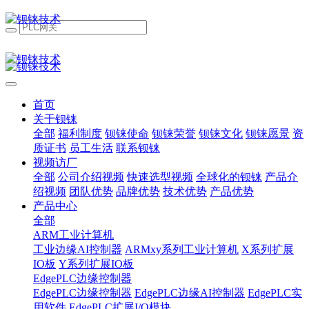
首页
关于钡铼
全部
福利制度
钡铼使命
钡铼荣誉
钡铼文化
钡铼愿景
资
质证书
员工生活
联系钡铼
视频访厂
全部
公司介绍视频
快速选型视频
全球化的钡铼
产品介
绍视频
团队优势
品牌优势
技术优势
产品优势
产品中心
全部
ARM工业计算机
工业边缘AI控制器
ARMxy系列工业计算机
X系列扩展
IO板
Y系列扩展IO板
EdgePLC边缘控制器
EdgePLC边缘控制器
EdgePLC边缘AI控制器
EdgePLC实
用软件
EdgePLC扩展I/O模块