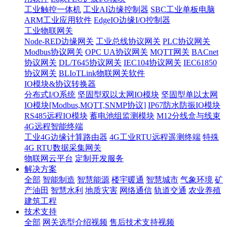
工业触控一体机
工业AI边缘控制器
SBC工业单板电脑
ARM工业应用软件
EdgeIO边缘I/O控制器
工业物联网关
Node-RED边缘网关
工业总线协议网关
PLC协议网关
Modbus协议网关
OPC UA协议网关
MQTT网关
BACnet
协议网关
DL/T645协议网关
IEC104协议网关
IEC61850
协议网关
BLIoTLink物联网关软件
IO模块&协议转换器
分布式I/O系统
坚固型双以太网IO模块
坚固型单以太网
IO模块[Modbus,MQTT,SNMP协议]
IP67防水防振IO模块
RS485远程IO模块
蓄电池组监测模块
M12分线盒与线束
4G远程智能终端
工业4G边缘计算路由器
4G工业RTU远程遥测终端
特殊
4G RTU数据采集网关
物联网云平台
定制开发服务
解决方案
全部
智能制造
智慧能源
楼宇暖通
智慧城市
气象环境
矿
产油田
智慧水利
地质灾害
网络通信
轨道交通
农业养殖
建筑工程
技术支持
全部
网关选型介绍视频
售后技术支持视频