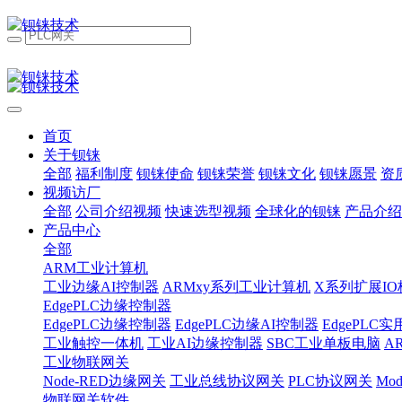
首页
关于钡铼
全部
福利制度
钡铼使命
钡铼荣誉
钡铼文化
钡铼愿景
资
视频访厂
全部
公司介绍视频
快速选型视频
全球化的钡铼
产品介绍
产品中心
全部
ARM工业计算机
工业边缘AI控制器
ARMxy系列工业计算机
X系列扩展IO
EdgePLC边缘控制器
EdgePLC边缘控制器
EdgePLC边缘AI控制器
EdgePLC
工业触控一体机
工业AI边缘控制器
SBC工业单板电脑
A
工业物联网关
Node-RED边缘网关
工业总线协议网关
PLC协议网关
Mo
物联网关软件